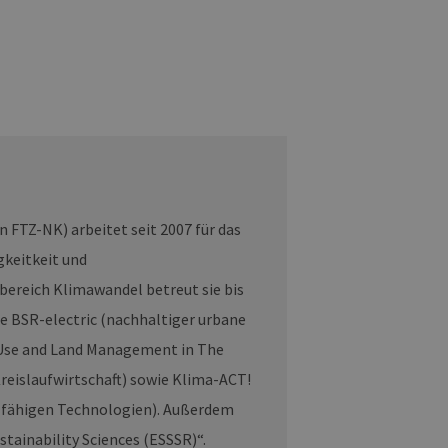
ites verwendet.
chern, um sicherzustellen,
onsistent sind. Es kann
site interagiert, alle
ltung helfen.
rknüpft. Dies ist eine
 Analysedienstes von
enutzer zu unterscheiden,
wiesen wird. Es ist in
ird zur Berechnung von
Analyseberichte
rin FTZ-NK) arbeitet seit 2007 für das
 den Sitzungsstatus
keitkeit und
ereich Klimawandel betreut sie bis
e BSR-electric (nachhaltiger urbane
 Use and Land Management in The
reislaufwirtschaft) sowie Klima-ACT!
-fähigen Technologien). Außerdem
stainability Sciences (ESSSR)“.