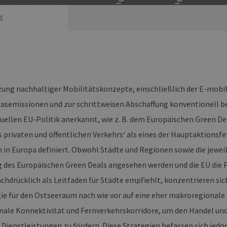
g
ung nachhaltiger Mobilitätskonzepte, einschließlich der E-mobilit
asemissionen und zur schrittweisen Abschaffung konventionell be
uellen EU-Politik anerkannt, wie z. B. dem Europäischen Green Dea
 privaten und öffentlichen Verkehrs‘ als eines der Hauptaktionsfe
 in Europa definiert. Obwohl Städte und Regionen sowie die jewei
des Europäischen Green Deals angesehen werden und die EU die P
chdrücklich als Leitfaden für Städte empfiehlt, konzentrieren si
ie für den Ostseeraum nach wie vor auf eine eher makroregionale
nale Konnektivität und Fernverkehrskorridore, um den Handel und
 Dienstleistungen zu fördern. Diese Strategien befassen sich jedo