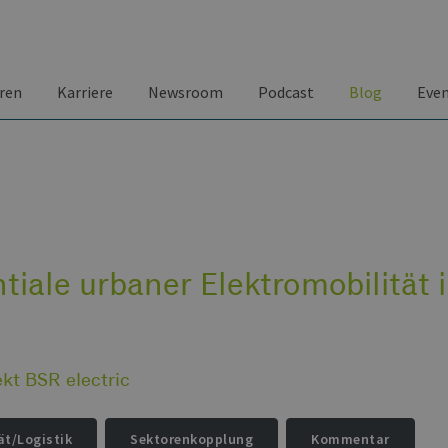
ren
Karriere
Newsroom
Podcast
Blog
Eve
tiale urbaner Elektromobilität 
ekt BSR electric
ät/Logistik
Sektorenkopplung
Kommentar