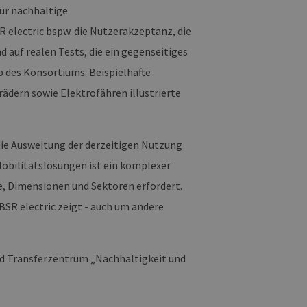
ür nachhaltige
g und die Kontoverwaltung.
 electric bspw. die Nutzerakzeptanz, die
 auf realen Tests, die ein gegenseitiges
 des Konsortiums. Beispielhafte
 auf der PHP-Sprache
ädern sowie Elektrofähren illustrierte
um Verwalten von
erweise handelt es sich
, wie sie verwendet wird,
ist jedoch die
r zwischen den Seiten.
 die Ausweitung der derzeitigen Nutzung
er-Site-Anforderungen
Mobilitätslösungen ist ein komplexer
 legitime Anfragen von der
re, Dimensionen und Sektoren erfordert.
 verwendet, um die
u speichern. Das Cookie-
 BSR electric zeigt - auch um andere
ß funktionieren.
chen und Bots zu
, um gültige Berichte über
nd Transferzentrum „Nachhaltigkeit und