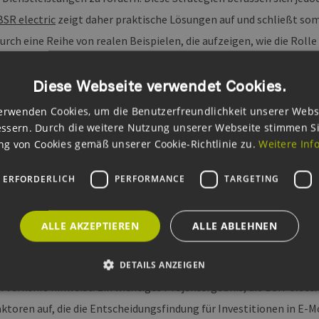
BSR electric
zeigt daher praktische Lösungen auf und schließt som
urch eine Reihe von realen Beispielen, die aufzeigen, wie die Rolle
stemen gestärkt werden kann. Konkrete Ergebnisse und „lessons
Diese Webseite verwendet Cookies.
helfen, die ehrgeizigen CO2-Emissionsziele in der Ostseeregion z
ität verbessern.
erwenden Cookies, um die Benutzerfreundlichkeit unserer Webs
ssern. Durch die weitere Nutzung unserer Webseite stimmen S
le zur Verringerung verkehrsbezogener Emissionen und das Ziel, 
g von Cookies gemäß unserer Cookie-Richtlinie zu.
Weitere Inf
hr bis 2050 schrittweise abzuschaffen, stellen eine gemeinsame H
 ERFORDERLICH
PERFORMANCE
TARGETING
s dar. Da E-Fahrzeuge deutlich weniger Emissionen verursachen, s
rkehrsmittel. Während sich nationalen E-Mobilitätsstrategien vo
tenziellen Anwendungen weniger Aufmerksamkeit geschenkt. Gleic
ALLE AKZEPTIEREN
ALLE ABLEHNEN
ngsträgern das E-Mobility-Know-how und dessen vielfältiges Po
DETAILS ANZEIGEN
entiert, was auf schwache institutionelle Kapazitäten im Zusam
n Verkehrs hinweist. Ein wichtiges Projektergebnis, die BSR-elect
aktoren auf, die die Entscheidungsfindung für Investitionen in E-