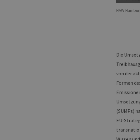
HAW Hambur
Die Umsetz
Treibhausg
von der akt
Formen des
Emissionen
Umsetzung 
(SUMPs) na
EU-Strateg
transnatio
Wissen und