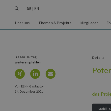
DE
EN
Über uns
Themen & Projekte
Mitglieder
Fo
Diesen Beitrag
Details
weiterempfehlen
Poten
-
von EEHH Gastautor
14. Dezember 2021
das Proj
Mobilit