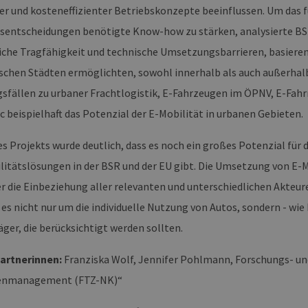
Unbedingt erforderlich
Performance
Targeting
Funktionalität
er und kosteneffizienter Betriebskonzepte beeinflussen. Um das f
okies ermöglichen wesentliche Kernfunktionen der Website wie die Benutzeranmeldun
nsentscheidungen benötigte Know-how zu stärken, analysierte BSR
rlichen Cookies kann die Website nicht ordnungsgemäß verwendet werden.
liche Tragfähigkeit und technische Umsetzungsbarrieren, basierend
ovider /
Ablaufdatum
Beschreibung
omäne
schen Städten ermöglichten, sowohl innerhalb als auch außerhalb
Sitzung
Cookie, das von Anwendungen generiert wird, die
P.net
fällen zu urbaner Frachtlogistik, E-Fahrzeugen im ÖPNV, E-Fahrr
basieren. Dies ist eine allgemeine Kennung, die z
w.erneuerbare-
Benutzersitzungsvariablen verwendet wird. Normal
ergien-
c beispielhaft das Potenzial der E-Mobilität in urbanen Gebieten.
um eine zufällig generierte Zahl. Die Art und Weise
mburg.de
kann für die Site spezifisch sein. Ein gutes Beispiel 
Beibehaltung des Anmeldestatus für einen Benutze
s Projekts wurde deutlich, dass es noch ein großes Potenzial für
w.erneuerbare-
Sitzung
Dieses Cookie wird verwendet, um Angriffe auf Qu
litätslösungen in der BSR und der EU gibt. Die Umsetzung von E-
ergien-
(CSRF) zu verhindern, um sicherzustellen, dass nur
mburg.de
Website bearbeitet werden.
er die Einbeziehung aller relevanten und unterschiedlichen Akteu
cy
2 Monate 4
Dieses Cookie wird vom Cookie-Script.com-Dienst
okieScript
Wochen
Einwilligungseinstellungen für Besucher-Cookies z
es nicht nur um die individuelle Nutzung von Autos, sondern - wie
w.erneuerbare-
Banner von Cookie-Script.com muss ordnungsgemä
ergien-
mburg.de
ger, die berücksichtigt werden sollten.
29 Minuten
Dieser Cookie wird verwendet, um zwischen Mens
oudflare Inc.
37 Sekunden
unterscheiden. Dies ist für die Website von Vorteil
imeo.com
artnerinnen:
Franziska Wolf, Jennifer Pohlmann, Forschungs- u
die Nutzung ihrer Website zu erstellen.
enmanagement (FTZ-NK)“
mäne
Ablaufdatum
Beschreibung