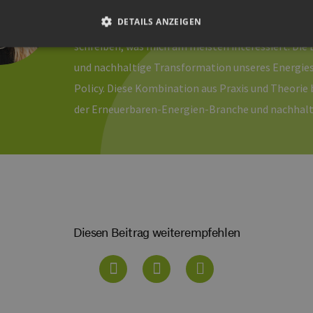
Seit März 2020 leite ich das B2B-Marketing von NE
DETAILS ANZEIGEN
Twitter, via LinkedIn, auf Fachveranstaltungen un
schreiben, was mich am meisten interessiert: Die
und nachhaltige Transformation unseres Energiesy
Unbedingt erforderlich
Performance
Targeting
Funktionalität
Policy. Diese Kombination aus Praxis und Theorie 
okies ermöglichen wesentliche Kernfunktionen der Website wie die Benutzeranmeldun
der Erneuerbaren-Energien-Branche und nachhaltig
rlichen Cookies kann die Website nicht ordnungsgemäß verwendet werden.
ovider /
Ablaufdatum
Beschreibung
omäne
Sitzung
Cookie, das von Anwendungen generiert wird, die
P.net
basieren. Dies ist eine allgemeine Kennung, die z
w.erneuerbare-
Benutzersitzungsvariablen verwendet wird. Normal
ergien-
um eine zufällig generierte Zahl. Die Art und Weise
mburg.de
kann für die Site spezifisch sein. Ein gutes Beispiel 
Beibehaltung des Anmeldestatus für einen Benutze
Diesen Beitrag weiterempfehlen
w.erneuerbare-
Sitzung
Dieses Cookie wird verwendet, um Angriffe auf Qu
ergien-
(CSRF) zu verhindern, um sicherzustellen, dass nur
mburg.de
Website bearbeitet werden.
cy
2 Monate 4
Dieses Cookie wird vom Cookie-Script.com-Dienst
okieScript
Wochen
Einwilligungseinstellungen für Besucher-Cookies z
w.erneuerbare-
Banner von Cookie-Script.com muss ordnungsgemä
ergien-
mburg.de