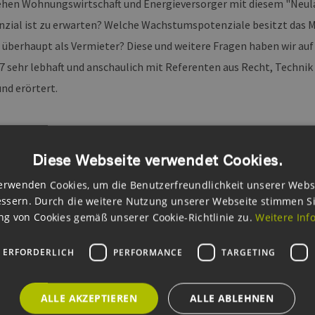
ehen Wohnungswirtschaft und Energieversorger mit diesem "Neula
zial ist zu erwarten? Welche Wachstumspotenziale besitzt das 
n überhaupt als Vermieter? Diese und weitere Fragen haben wir au
7 sehr lebhaft und anschaulich mit Referenten aus Recht, Techni
und erörtert.
gute Veranstaltung, die Spaß gemacht hat! Vielen Dank auch an u
Räumlichkeiten zur Verfügung gestellt hat.
Diese Webseite verwendet Cookies.
erwenden Cookies, um die Benutzerfreundlichkeit unserer Webs
ssern. Durch die weitere Nutzung unserer Webseite stimmen S
g von Cookies gemäß unserer Cookie-Richtlinie zu.
Weitere Inf
 ERFORDERLICH
PERFORMANCE
TARGETING
Über Janina Grimm
ALLE AKZEPTIEREN
ALLE ABLEHNEN