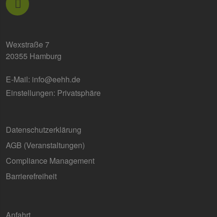
Sitzungs
Kampagn
für die Si
Analyseb
verwende
Wexstraße 7
_ga_7TCBZELCXK
.erneuerbare-
1 Jahr 1
Dieses C
energien-
Monat
wird von
20355 Hamburg
hamburg.de
Analytics
verwend
den Sitz
E-Mail:
info@eehh.de
beizubeh
Einstellungen: Privatsphäre
Datenschutzerklärung
AGB (Ver­an­stal­tun­gen)
Compliance Management
Barrierefreiheit
Anfahrt