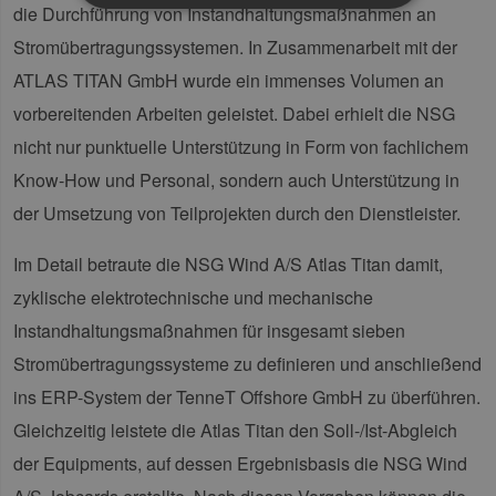
die Durchführung von Instandhaltungsmaßnahmen an
Stromübertragungssystemen. In Zusammenarbeit mit der
Unbedingt erforderlich
Performance
ATLAS TITAN GmbH wurde ein immenses Volumen an
Targeting
Funktionalität
vorbereitenden Arbeiten geleistet. Dabei erhielt die NSG
Unbedingt erforderliche Cookies ermöglichen
nicht nur punktuelle Unterstützung in Form von fachlichem
wesentliche Kernfunktionen der Website wie die
Benutzeranmeldung und die Kontoverwaltung.
Know-How und Personal, sondern auch Unterstützung in
Ohne die unbedingt erforderlichen Cookies
kann die Website nicht ordnungsgemäß
der Umsetzung von Teilprojekten durch den Dienstleister.
verwendet werden.
Provider /
Name
Ablaufdatum
Bes
Im Detail betraute die NSG Wind A/S Atlas Titan damit,
Domäne
zyklische elektrotechnische und mechanische
PHPSESSID
Sitzung
Coo
PHP.net
Anw
www.erneuerbare-
Instandhaltungsmaßnahmen für insgesamt sieben
wir
energien-
Spr
hamburg.de
ein
Stromübertragungssysteme zu definieren und anschließend
die
Ben
ins ERP-System der TenneT Offshore GmbH zu überführen.
ver
Nor
Gleichzeitig leistete die Atlas Titan den Soll-/Ist-Abgleich
sic
gene
der Equipments, auf dessen Ergebnisbasis die NSG Wind
und
ver