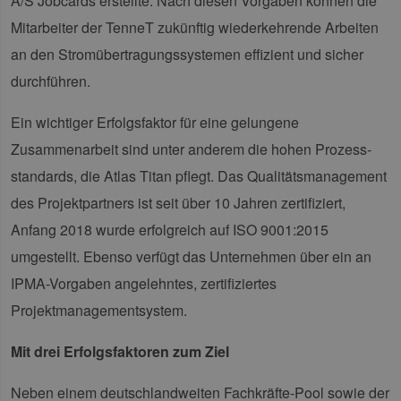
A/S Jobcards erstellte. Nach diesen Vorgaben können die
die 
gut
Mitarbeiter der TenneT zukünftig wiederkehrende Arbeiten
die
Anm
an den Stromübertragungssystemen effizient und sicher
Ben
Sei
durchführen.
csrf_https-
Google Privacy Policy
www.erneuerbare-
Sitzung
Die
contao_csrf_token
energien-
ver
hamburg.de
auf
Ein wichtiger Erfolgsfaktor für eine gelungene
Anf
ver
Zusammenarbeit sind unter anderem die hohen Prozess­
sic
leg
standards, die Atlas Titan pflegt. Das Qualitätsmanagement
Web
wer
des Projektpartners ist seit über 10 Jahren zertifiziert,
CookieScriptConsent
2 Monate 4
Die
CookieScript
Anfang 2018 wurde erfolgreich auf ISO 9001:2015
Wochen
Coo
www.erneuerbare-
ver
energien-
umgestellt. Ebenso verfügt das Unternehmen über ein an
Ein
hamburg.de
für
spe
IPMA-Vorgaben angelehntes, zertifiziertes
Ban
Scr
Projektmanagementsystem.
ord
fun
Mit drei Erfolgsfaktoren zum Ziel
__cf_bm
29 Minuten
Die
Cloudflare Inc.
37 Sekunden
ver
.vimeo.com
Men
Neben einem deutschlandweiten Fachkräfte-Pool sowie der
unt