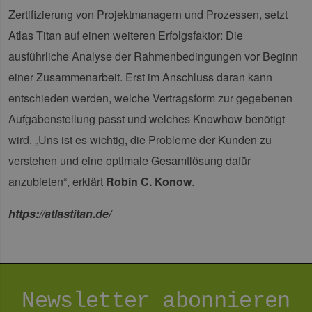
die
Zertifizierung von Projektmanagern und Prozessen, setzt
um 
die
Atlas Titan auf einen weiteren Erfolgsfaktor: Die
zu e
ausführliche Analyse der Rahmenbedingungen vor Beginn
einer Zusammenarbeit. Erst im Anschluss daran kann
entschieden werden, welche Vertragsform zur gegebenen
Provider /
Name
Ablaufdatum
Beschreibung
Aufgabenstellung passt und welches Knowhow benötigt
Domäne
Provider /
Name
Ablaufdatum
Beschre
Domäne
wird. „Uns ist es wichtig, die Probleme der Kunden zu
vuid
1 Jahr 1
Diese
Vimeo.com
Monat
Cookies
_dd_s
Inc.
player.vimeo.com
15 Minuten
Dieses C
verstehen und eine optimale Gesamtlösung dafür
werden vom
.vimeo.com
wird ver
Vimeo-
um Sitzu
Videoplayer
anzubieten“, erklärt
Robin C. Konow
.
zu speic
auf Websites
sicherzus
verwendet.
dass die
einer We
https://atlastitan.de/
während 
Sitzung 
sind. Es
Daten en
wie der 
mit den 
Website
interagier
Newsletter abonnieren
Einstell
ausgewäh