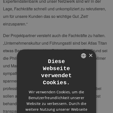
Expertendatenbank und unser Netzwerk sind wir in der
Lage, Fachkräfte schnell und unkompliziert zu rekrutieren,
um für unsere Kunden das so wichtige Gut ‚Zeit‘
einzusparen.“
Der Projektpartner versteht auch die Fachkräfte zu halten.
„Unternehmenskultur und Führungsstil sind bei Atlas Titan
etwas Besonderes“, erklärt Robin C. Konow. Ein Grund sei
×
die Philosophie der Unternehmensgründer, Franz Vollmer
Diese
und Markus Sternitzke. Ihr Ziel ist es „kluge und
Webseite
GERMAN
sympathische Menschen für die Idee zu gewinnen,
verwendet
ENGLISH
spannende Projekte im&60;technischen Bereich
Cookies.
GERMAN
professionell, innovativ und flexibel umzusetzen. Dabei
Wir verwenden Cookies, um die
sollen alle so&60;miteinander umgehen, wie sie selbst
Benutzerfreundlichkeit unserer
behandelt werden wollten: fair,
Website zu verbessern. Durch die
weitere Nutzung unserer Webseite
transparent,&60;verantwortlich und verbindlich.“ Von