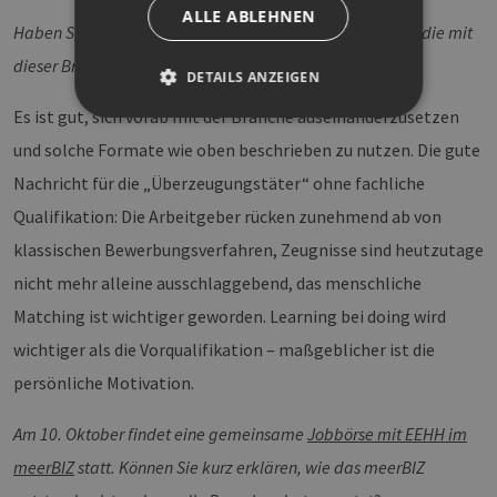
ALLE ABLEHNEN
Haben Sie noch ein paar generelle Ratschläge für Leute, die mit
dieser Branche liebäugeln oder schon dort suchen?
DETAILS ANZEIGEN
Es ist gut, sich vorab mit der Branche auseinanderzusetzen
und solche Formate wie oben beschrieben zu nutzen. Die gute
Unbedingt erforderlich
Performance
Nachricht für die „Überzeugungstäter“ ohne fachliche
Targeting
Funktionalität
Qualifikation: Die Arbeitgeber rücken zunehmend ab von
Unbedingt erforderliche Cookies ermöglichen
klassischen Bewerbungsverfahren, Zeugnisse sind heutzutage
wesentliche Kernfunktionen der Website wie die
Benutzeranmeldung und die Kontoverwaltung.
nicht mehr alleine ausschlaggebend, das menschliche
Ohne die unbedingt erforderlichen Cookies
kann die Website nicht ordnungsgemäß
Matching ist wichtiger geworden. Learning bei doing wird
verwendet werden.
wichtiger als die Vorqualifikation – maßgeblicher ist die
Provider /
Name
Ablaufdatum
Bes
Domäne
persönliche Motivation.
PHPSESSID
Sitzung
Coo
PHP.net
Anw
www.erneuerbare-
Am 10. Oktober findet eine gemeinsame
Jobbörse mit EEHH im
wir
energien-
Spr
hamburg.de
meerBIZ
statt. Können Sie kurz erklären, wie das meerBIZ
ein
die