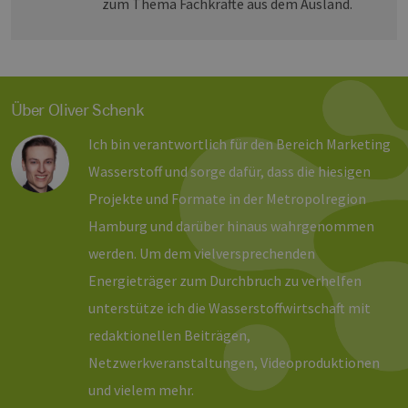
zum Thema Fachkräfte aus dem Ausland.
Daten en
wie der 
mit den 
Website
interagier
Einstell
ausgewäh
kann bei
Über Oliver Schenk
Fehlerve
helfen.
Ich bin verantwortlich für den Bereich Marketing
_ga
1 Jahr 1
Dieser C
Google LLC
Monat
Name ist
.erneuerbare-
Wasserstoff und sorge dafür, dass die hiesigen
Google U
energien-
Analytics
hamburg.de
Projekte und Formate in der Metropolregion
verknüpft
eine wic
Aktualis
Hamburg und darüber hinaus wahrgenommen
am häufi
verwend
werden. Um dem vielversprechenden
Analysed
von Goog
Energieträger zum Durchbruch zu verhelfen
Dieses C
wird ver
unterstütze ich die Wasserstoffwirtschaft mit
um einde
Benutzer
redaktionellen Beiträgen,
untersch
indem ei
Netzwerkveranstaltungen, Videoproduktionen
zufällig 
Nummer 
und vielem mehr.
Client-ID
zugewies