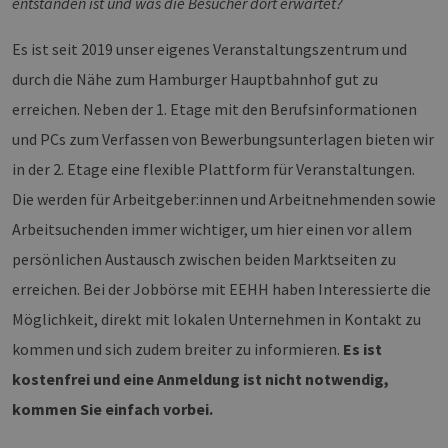
entstanden ist und was die Besucher dort erwartet?
Ben
ver
Nor
sic
Es ist seit 2019 unser eigenes Veranstaltungszentrum und
gene
und
durch die Nähe zum Hamburger Hauptbahnhof gut zu
ver
die 
erreichen. Neben der 1. Etage mit den Berufsinformationen
gut
die
und PCs zum Verfassen von Bewerbungsunterlagen bieten wir
Anm
Ben
in der 2. Etage eine flexible Plattform für Veranstaltungen.
Sei
Die werden für Arbeitgeber:innen und Arbeitnehmenden sowie
csrf_https-
Google Privacy Policy
www.erneuerbare-
Sitzung
Die
contao_csrf_token
energien-
ver
Arbeitsuchenden immer wichtiger, um hier einen vor allem
hamburg.de
auf
Anf
ver
persönlichen Austausch zwischen beiden Marktseiten zu
sic
leg
erreichen. Bei der Jobbörse mit EEHH haben Interessierte die
Web
wer
Möglichkeit, direkt mit lokalen Unternehmen in Kontakt zu
CookieScriptConsent
2 Monate 4
Die
CookieScript
kommen und sich zudem breiter zu informieren.
Es ist
Wochen
Coo
www.erneuerbare-
ver
energien-
kostenfrei und eine Anmeldung ist nicht notwendig,
Ein
hamburg.de
für
kommen Sie einfach vorbei.
spe
Ban
Scr