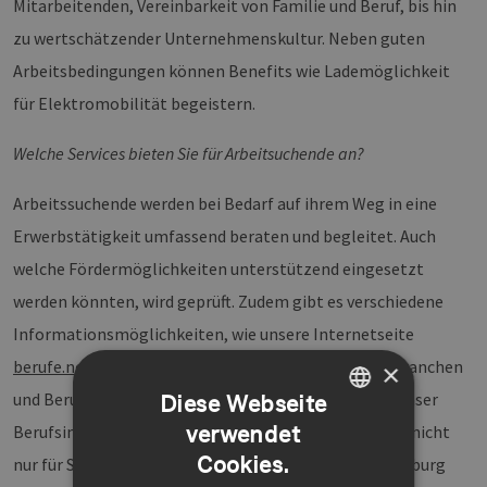
Mitarbeitenden, Vereinbarkeit von Familie und Beruf, bis hin
zu wertschätzender Unternehmenskultur. Neben guten
Arbeitsbedingungen können Benefits wie Lademöglichkeit
für Elektromobilität begeistern.
Welche Services bieten Sie für Arbeitsuchende an?
Arbeitssuchende werden bei Bedarf auf ihrem Weg in eine
Erwerbstätigkeit umfassend beraten und begleitet. Auch
welche Fördermöglichkeiten unterstützend eingesetzt
werden könnten, wird geprüft. Zudem gibt es verschiedene
Informationsmöglichkeiten, wie unsere Internetseite
berufe.net
. Dort können sich Interessierte über die Branchen
×
und Berufsbilder sachkundig machen. Zusätzlich ist unser
Diese Webseite
verwendet
Berufsinformationszentrum für alle Menschen offen, nicht
GERMAN
Cookies.
nur für Schulklassen. Wir als Arbeitgeber-Service Hamburg
ENGLISH