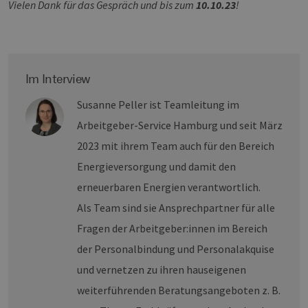
ord
Vielen Dank für das Gespräch und bis zum
10.10.23
!
fun
__cf_bm
29 Minuten
Die
Cloudflare Inc.
37 Sekunden
ver
.vimeo.com
Men
unt
die
Im Interview
um 
die
zu e
Susanne Peller ist Teamleitung im
Arbeitgeber-Service Hamburg und seit März
2023 mit ihrem Team auch für den Bereich
Energieversorgung und damit den
Provider /
Name
Ablaufdatum
Beschreibung
Domäne
Provider /
erneuerbaren Energien verantwortlich.
Name
Ablaufdatum
Beschre
Domäne
vuid
1 Jahr 1
Diese
Vimeo.com
Als Team sind sie Ansprechpartner für alle
Monat
Cookies
_dd_s
Inc.
player.vimeo.com
15 Minuten
Dieses C
werden vom
.vimeo.com
wird ver
Fragen der Arbeitgeber:innen im Bereich
Vimeo-
um Sitzu
Videoplayer
zu speic
der Personalbindung und Personalakquise
auf Websites
sicherzus
verwendet.
dass die
und vernetzen zu ihren hauseigenen
einer We
während 
weiterführenden Beratungsangeboten z. B.
Sitzung 
sind. Es