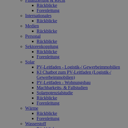
Finanzierung & Recht
Rückblicke
Forenleitung
Internationales
Rückblicke
Medien
Rückblicke
Personal
Rückblicke
Sektorenkopplung
Rückblicke
Forenleitung
Solar
PV-Leitfaden - Logistik-/ Gewerbeimmobilien
KI Chatbot zum PV-Leitfaden (Logistik-/
Gewerbe­immo­bilien)
PV-Leitfaden - Wohnungsbau
Machbarkeits- & Fallstudien
Solarpotenzialstudie
Rückblicke
Forenleitung
Wärme
Rückblicke
Forenleitung
Wasserstoff