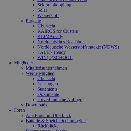
Sektorenkopplung
Solar
Wasserstoff
Projekte
Übersicht
KAIROS for Clusters
KLIMAready
Norddeutsches Reallabor
Norddeutsche Wasserstoffstrategie (NDWS)
TALENTready
WIN(D)SCHOOL
Mitglieder
Mitgliedsunternehmen
Werde Mitglied
Übersicht
Leistungen
Statements
Dokumente
Unverbindliche Anfrage
Downloads
Foren
Alle Foren im Überblick
Batterie & Speichertechnologien
Rückblicke