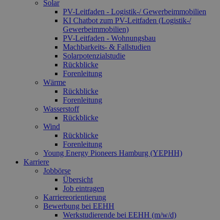
Solar
wird ver
PV-Leitfaden - Logistik-/ Gewerbeimmobilien
um einde
Benutzer
KI Chatbot zum PV-Leitfaden (Logistik-/
untersch
Gewerbe­immo­bilien)
indem ei
PV-Leitfaden - Wohnungsbau
zufällig 
Nummer 
Machbarkeits- & Fallstudien
Client-ID
Solarpotenzialstudie
zugewies
Rückblicke
Es ist in 
Forenleitung
Seitenan
auf einer
Wärme
enthalte
Rückblicke
wird zur
Forenleitung
Berechn
Besucher
Wasserstoff
Sitzungs
Rückblicke
Kampagn
Wind
für die Si
Rückblicke
Analyseb
verwende
Forenleitung
Young Energy Pioneers Hamburg (YEPHH)
_ga_7TCBZELCXK
.erneuerbare-
1 Jahr 1
Dieses C
Karriere
energien-
Monat
wird von
hamburg.de
Analytics
Jobbörse
verwend
Übersicht
den Sitz
Job eintragen
beizubeh
Karriereorientierung
Bewerbung bei EEHH
Werkstudierende bei EEHH (m/w/d)