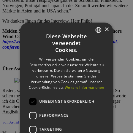
Gewässern. Erste Testprojekte gibt es in Schottland, Frankreich,
Norwegen, Portugal und Japan. In der Zukunft werden wir weitere
Märkte in Asien und in USA sehen."
Wir danken Ihnen für das Interview, Herr Philp!
×
Melden Sie sich jetzt noch an für die 16. Hamburg Offshore
Diese Webseite
Wind Conference (HOW 2019) unter:
https://www.dnvgl.com/events/16th-hamburg-offshore-wind-
verwendet
GERMAN
conference-127241
Cookies.
ENGLISH
Wir verwenden Cookies, um die
Benutzerfreundlichkeit unserer Website zu
GERMAN
Über Astrid Dose
verbessern. Durch die weitere Nutzung
unserer Webseite stimmen Sie der
Verwendung von Cookies gemäß unserer
Cookie-Richtlinie zu.
Weitere Informationen
Reden, schreiben und organisieren – und das mit viel Spaß! So
sehen meine Tage beim EEHH-Cluster aus. Seit 2011 verantworte
ich die Öffentlichkeitsarbeit und das Marketing des Hamburger
UNBEDINGT ERFORDERLICH
Branchennetzwerkes. Von Haus aus bin ich Historikerin und
Anglistin, mit einem großen Faible für technische Themen.
PERFORMANCE
von Astrid Dose
20. März 2019
TARGETING