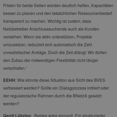
ver
energien-
Fristen für beide Seiten würden deutlich helfen, Kapazitäten
Ein
hamburg.de
für
spe
besser zu planen und den tatsächlichen Ressourcenbedarf
Ban
Scr
transparent zu machen. Wichtig ist zudem, dass
ord
fun
Netzbetreiber Anschlusssuchende auch als Kunden
__cf_bm
29 Minuten
Die
Cloudflare Inc.
verstehen. Wenn sie aktiv unterstützen, Projekte
37 Sekunden
ver
.vimeo.com
Men
umzusetzen, reduziert sich automatisch die Zahl
unt
die
unrealistischer Anträge. Doch die Zeit drängt: Wir dürfen
um 
die
den Zubau der notwendigen Flexibilität nicht länger
zu e
verschlafen.“
EEHH
: Wie könnte diese Situation aus Sicht des BVES
verbessert werden? Sollte ein Dialogprozess initiiert oder
Provider /
Name
Ablaufdatum
Beschreibung
Domäne
Provider /
Name
Ablaufdatum
Beschre
der regulatorische Rahmen durch die BNetzA gesetzt
Domäne
vuid
1 Jahr 1
Diese
Vimeo.com
werden?
Monat
Cookies
_dd_s
Inc.
player.vimeo.com
15 Minuten
Dieses C
werden vom
.vimeo.com
wird ver
Vimeo-
um Sitzu
Videoplayer
Gerrit Lühring
: „Beides wäre sinnvoll. Ein strukturierter
zu speic