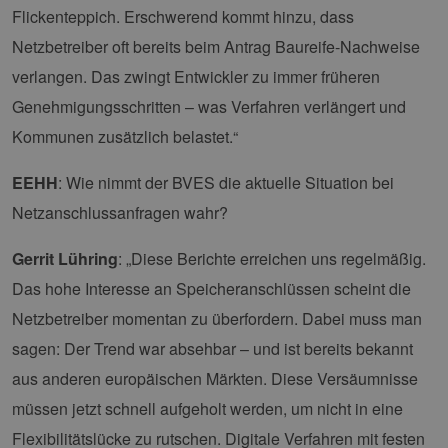
PHPSESSID
Sitzung
Coo
PHP.net
Flickenteppich. Erschwerend kommt hinzu, dass
Anw
www.erneuerbare-
wir
energien-
Netzbetreiber oft bereits beim Antrag Baureife-Nachweise
Spr
hamburg.de
ein
die
verlangen. Das zwingt Entwickler zu immer früheren
Ben
ver
Genehmigungsschritten – was Verfahren verlängert und
Nor
sic
Kommunen zusätzlich belastet.“
gene
und
ver
EEHH
: Wie nimmt der BVES die aktuelle Situation bei
die 
gut
Netzanschlussanfragen wahr?
die
Anm
Ben
Sei
Gerrit Lühring
: „Diese Berichte erreichen uns regelmäßig.
csrf_https-
Google Privacy Policy
www.erneuerbare-
Sitzung
Die
Das hohe Interesse an Speicheranschlüssen scheint die
contao_csrf_token
energien-
ver
hamburg.de
auf
Netzbetreiber momentan zu überfordern. Dabei muss man
Anf
ver
sagen: Der Trend war absehbar – und ist bereits bekannt
sic
leg
aus anderen europäischen Märkten. Diese Versäumnisse
Web
wer
müssen jetzt schnell aufgeholt werden, um nicht in eine
CookieScriptConsent
2 Monate 4
Die
CookieScript
Flexibilitätslücke zu rutschen. Digitale Verfahren mit festen
Wochen
Coo
www.erneuerbare-