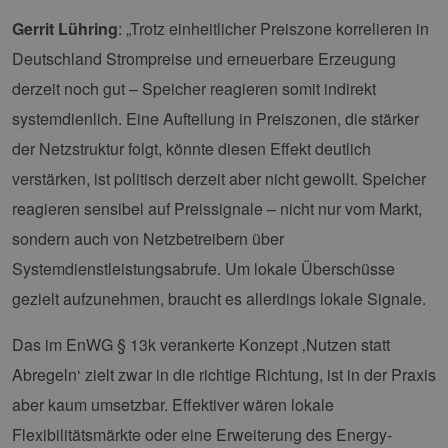
untersch
indem ei
Gerrit Lühring
: „Trotz einheitlicher Preiszone korrelieren in
zufällig 
Nummer 
Deutschland Strompreise und erneuerbare Erzeugung
Client-ID
zugewies
derzeit noch gut – Speicher reagieren somit indirekt
Es ist in 
Seitenan
systemdienlich. Eine Aufteilung in Preiszonen, die stärker
auf einer
enthalte
der Netzstruktur folgt, könnte diesen Effekt deutlich
wird zur
Berechn
verstärken, ist politisch derzeit aber nicht gewollt. Speicher
Besucher
Sitzungs
Kampagn
reagieren sensibel auf Preissignale – nicht nur vom Markt,
für die Si
Analyseb
sondern auch von Netzbetreibern über
verwende
Systemdienstleistungsabrufe. Um lokale Überschüsse
_ga_7TCBZELCXK
.erneuerbare-
1 Jahr 1
Dieses C
energien-
Monat
wird von
gezielt aufzunehmen, braucht es allerdings lokale Signale.
hamburg.de
Analytics
verwend
den Sitz
Das im EnWG § 13k verankerte Konzept ‚Nutzen statt
beizubeh
Abregeln‘ zielt zwar in die richtige Richtung, ist in der Praxis
aber kaum umsetzbar. Effektiver wären lokale
Flexibilitätsmärkte oder eine Erweiterung des Energy-