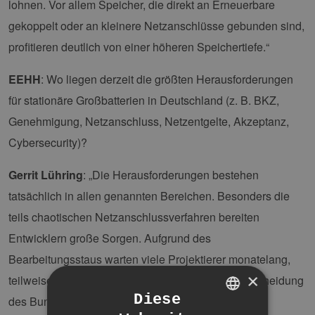
lohnen. Vor allem Speicher, die direkt an Erneuerbare
gekoppelt oder an kleinere Netzanschlüsse gebunden sind,
profitieren deutlich von einer höheren Speichertiefe.“
EEHH
: Wo liegen derzeit die größten Herausforderungen
für stationäre Großbatterien in Deutschland (z. B. BKZ,
Genehmigung, Netzanschluss, Netzentgelte, Akzeptanz,
Cybersecurity)?
Gerrit Lühring
: „Die Herausforderungen bestehen
tatsächlich in allen genannten Bereichen. Besonders die
teils chaotischen Netzanschlussverfahren bereiten
Entwicklern große Sorgen. Aufgrund des
Bearbeitungsstaus warten viele Projektierer monatelang,
×
teilweise jahrelang, auf Rückmeldungen. Die Entscheidung
Diese
des Bundesgerichtshofs (BGH) zu den