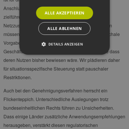
Anschlussgröße. Dynamische Signale wären hier
ALLE AKZEPTIEREN
zielführender: Wer sich verpflichtet, flexibel auf
Netzzustände zu reagieren, sollte keinen BKZ zahlen
ALLE ABLEHNEN
müssen. Gleiches gilt für Rampenregelungen: Pauschale
Vorgaben zur Lade- und Entladeleistung können
DETAILS ANZEIGEN
Geschäftsmodelle erheblich beeinträchtigen – ohne dass
deren Nutzen bisher bewiesen wäre. Wir plädieren daher
Unbedingt erforderlich
Performance
für situationsspezifische Steuerung statt pauschaler
Targeting
Funktionalität
Restriktionen.
Unbedingt erforderliche Cookies ermöglichen
Auch bei den Genehmigungsverfahren herrscht ein
wesentliche Kernfunktionen der Website wie die
Benutzeranmeldung und die Kontoverwaltung.
Flickenteppich. Unterschiedliche Auslegungen trotz
Ohne die unbedingt erforderlichen Cookies
kann die Website nicht ordnungsgemäß
bundeseinheitlichen Rechts führen zu Unsicherheiten.
verwendet werden.
Dass einige Länder zusätzliche Anwendungsempfehlungen
Provider /
Name
Ablaufdatum
Bes
Domäne
herausgeben, verstärkt diesen regulatorischen