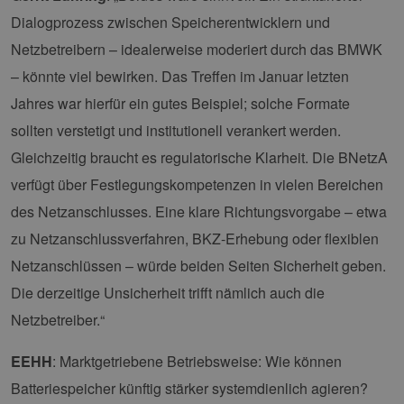
auf Websites
sicherzus
verwendet.
dass die
Dialogprozess zwischen Speicherentwicklern und
einer We
während 
Netzbetreibern – idealerweise moderiert durch das BMWK
Sitzung 
sind. Es
– könnte viel bewirken. Das Treffen im Januar letzten
Daten en
wie der 
Jahres war hierfür ein gutes Beispiel; solche Formate
mit den 
Website
sollten verstetigt und institutionell verankert werden.
interagier
Einstell
Gleichzeitig braucht es regulatorische Klarheit. Die BNetzA
ausgewäh
kann bei
verfügt über Festlegungskompetenzen in vielen Bereichen
Fehlerve
helfen.
des Netzanschlusses. Eine klare Richtungsvorgabe – etwa
_ga
1 Jahr 1
Dieser C
Google LLC
Monat
Name ist
.erneuerbare-
zu Netzanschlussverfahren, BKZ-Erhebung oder flexiblen
Google U
energien-
Analytics
hamburg.de
Netzanschlüssen – würde beiden Seiten Sicherheit geben.
verknüpft
eine wic
Die derzeitige Unsicherheit trifft nämlich auch die
Aktualis
am häufi
Netzbetreiber.“
verwend
Analysed
von Goog
EEHH
: Marktgetriebene Betriebsweise: Wie können
Dieses C
wird ver
Batteriespeicher künftig stärker systemdienlich agieren?
um einde
Benutzer