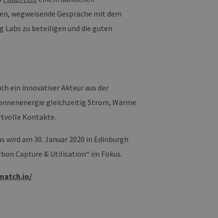
iten, wegweisende Gespräche mit dem
 verwendet, um die
u speichern. Das Cookie-
g Labs zu beteiligen und die guten
ß funktionieren.
chen und Bots zu
, um gültige Berichte über
h ein innovativer Akteur aus der
Sonnenenergie gleichzeitig Strom, Wärme
ites verwendet.
rtvolle Kontakte.
chern, um sicherzustellen,
onsistent sind. Es kann
site interagiert, alle
 wird am 30. Januar 2020 in Edinburgh
ltung helfen.
bon Capture & Utilisation“ im Fokus.
rknüpft. Dies ist eine
 Analysedienstes von
enutzer zu unterscheiden,
match.io/
wiesen wird. Es ist in
ird zur Berechnung von
Analyseberichte
 den Sitzungsstatus