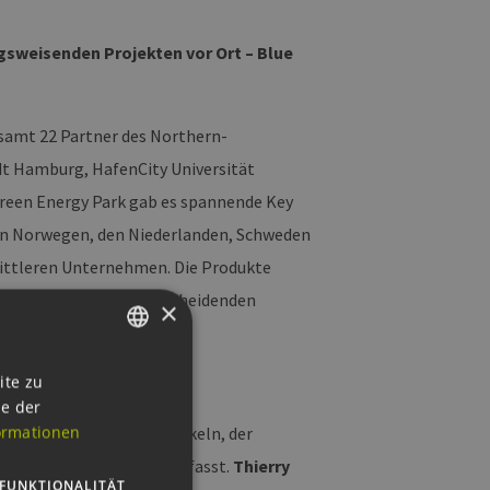
gsweisenden Projekten vor Ort – Blue
esamt 22 Partner des Northern-
dt Hamburg, HafenCity Universität
Green Energy Park gab es spannende Key
 in Norwegen, den Niederlanden, Schweden
mittleren Unternehmen. Die Produkte
 Energy Park einen entscheidenden
×
GERMAN
ite zu
ie der
ENGLISH
ormationen
gen Mobilitätshub entwickeln, der
GERMAN
 und zum Stadtzentrum umfasst.
Thierry
FUNKTIONALITÄT