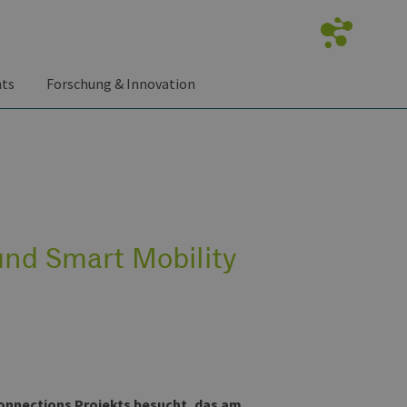
nts
Forschung & Innovation
und Smart Mobility
onnections
Projekts besucht, das am