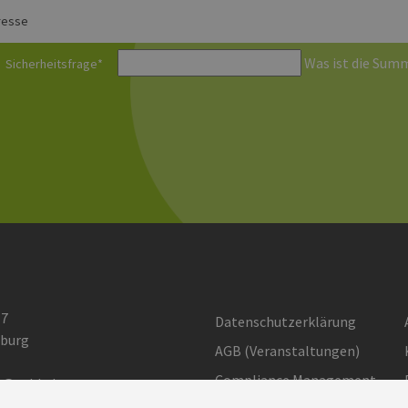
resse
Was ist die Summ
Sicherheitsfrage
*
 7
Datenschutzerklärung
burg
AGB (Ver­an­stal­tun­gen)
Compliance Management
o@eehh.de