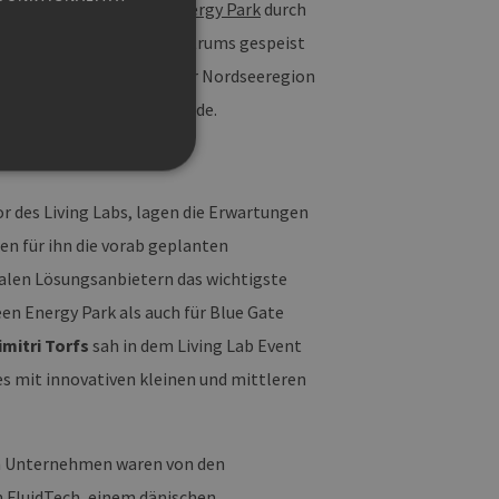
e die Vision, den
Green Energy Park
durch
wärmenetz eines Rechenzentrums gespeist
ovationskraft innerhalb der Nordseeregion
enden Lösungsanbieter finde.
r des Living Labs, lagen die Erwartungen
n für ihn die vorab geplanten
g und die Kontoverwaltung.
alen Lösungsanbietern das wichtigste
en Energy Park als auch für Blue Gate
imitri Torfs
sah in dem Living Lab Event
 auf der PHP-Sprache
um Verwalten von
es mit innovativen kleinen und mittleren
erweise handelt es sich
, wie sie verwendet wird,
ist jedoch die
r zwischen den Seiten.
en Unternehmen waren von den
er-Site-Anforderungen
 legitime Anfragen von der
n
FluidTech
, einem dänischen