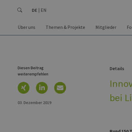
DE
EN
Über uns
Themen & Projekte
Mitglieder
Fo
Diesen Beitrag
Details
weiterempfehlen
Innov
bei L
03. Dezember 2019
Rund 150 T