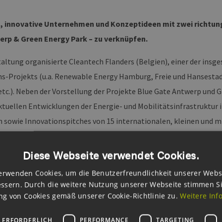
s, innovative Unternehmen und Konzeptideen mit zwei richtun
erp & Green Energy Park – zu verknüpfen.
taltung organisierte Cleantech Flanders (Belgien), einer der insg
s-Projekts (u.a. Renewable Energy Hamburg, Freie und Hansesta
tc.). Neben der Vorstellung der Projekte Blue Gate Antwerp und 
ktuellen Entwicklungen der Energie- und Mobilitätsinfrastruktur
n sowie Innovationspitches von 15 internationalen, kleinen und 
ernehmen leisten bei den Projekten Blue Gate Antwerp und Green
Diese Webseite verwendet Cookies.
erwenden Cookies, um die Benutzerfreundlichkeit unserer Webs
Antwerp: nachhaltiger Mobilitätshub
ssern. Durch die weitere Nutzung unserer Webseite stimmen S
g von Cookies gemäß unserer Cookie-Richtlinie zu.
Weitere Inf
rfs
, Projektleiter von
Blue Gate Antwerp
, möchte einen nachhalti
 betriebene Fahrzeuge und Shared Services zum Transport vor Ort
 ERFORDERLICH
PERFORMANCE
TARGETING