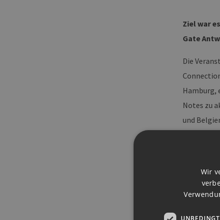
Ziel war e
Gate Antw
Die Verans
Connection
Hamburg, e
Notes zu a
und Belgie
dieser Unt
Beitrag.
Wir v
Blue Gate 
verbe
Verwendun
Dimitri To
fossilfrei
UNBEDINGT