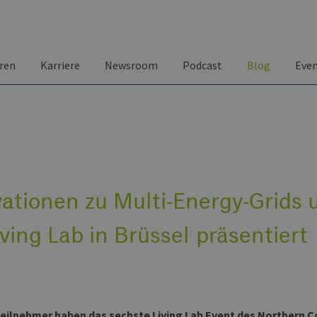
ren
Karriere
Newsroom
Podcast
Blog
Eve
ationen zu Multi-Energy-Grids 
iving Lab in Brüssel präsentiert
eilnehmer haben das sechste Living Lab Event des
Northern C