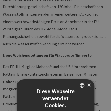
Durchführungsgesellschaft von H2Global. Die beschaffenen
Wasserstoffmengen werden in einer weiteren Auktion zu
einem wettbewerbsfähigen Preis an Abnehmer in der EU
versteigert. Durch das H2Global-Modell soll
Planungssicherheit sowohl für die Wasserstoffproduktion als
auch die Wasserstoffanwendung erreicht werden.
Neue Weichenstellungen für Wasserstoffimporte
Das EEHH-Mitglied Mabanaft und das US-Unternehmen
Pattern Energy unterzeichneten im Beisein der Minister
Habeck
und
Wilkinson
einen Letter of Intent über eine
×
mögliche Lieferung von grünem Ammoniak aus Kanada.
Diese Webseite
Pattern Energy plant eine neue Anlage mit einer
verwendet
GERMAN
Produktionskapazität von ca. 400 to. Ammoniak pro Tag,
Cookies.
ENGLISH