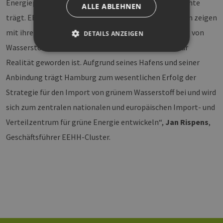
Energiepartnerschaft innerhalb kurzer Zeit erste Früchte
ALLE ABLEHNEN
trägt. EEHH-Mitglieder bzw. Hamburger Unternehmen zeigen
mit ihren großen Engagements klar, dass die Nutzung von
DETAILS ANZEIGEN
Wasserstoff für deutsche Energiewende von Vision zur
Realität geworden ist. Aufgrund seines Hafens und seiner
Unbedingt erforderlich
Performance
Anbindung trägt Hamburg zum wesentlichen Erfolg der
Targeting
Funktionalität
Strategie für den Import von grünem Wasserstoff bei und wird
Unbedingt erforderliche Cookies ermöglichen
sich zum zentralen nationalen und europäischen Import- und
wesentliche Kernfunktionen der Website wie die
Benutzeranmeldung und die Kontoverwaltung.
Verteilzentrum für grüne Energie entwickeln“,
Jan Rispens
,
Ohne die unbedingt erforderlichen Cookies
Geschäftsführer EEHH-Cluster.
kann die Website nicht ordnungsgemäß
verwendet werden.
Provider /
Name
Ablaufdatum
Bes
Domäne
PHPSESSID
Sitzung
Coo
PHP.net
Anw
www.erneuerbare-
wir
energien-
Spr
hamburg.de
ein
die