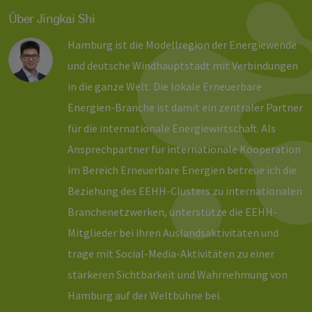
Ben
ver
Über Jingkai Shi
Nor
sic
gene
Hamburg ist die Modellregion der Energiewende
und
ver
und deutsche Windhauptstadt mit Verbindungen
die 
gut
in die ganze Welt. Die lokale Erneuerbare
die
Anm
Energien-Branche ist damit ein zentraler Partner
Ben
Sei
für die internationale Energiewirtschaft. Als
csrf_https-
Google Privacy Policy
www.erneuerbare-
Sitzung
Die
contao_csrf_token
energien-
ver
Ansprechpartner für internationale Kooperation
hamburg.de
auf
Anf
im Bereich Erneuerbare Energien betreue ich die
ver
sic
Beziehung des EEHH-Clusters zu internationalen
leg
Web
Branchenetzwerken, unterstütze die EEHH-
wer
Mitglieder bei ihren Auslandsaktivitäten und
CookieScriptConsent
2 Monate 4
Die
CookieScript
Wochen
Coo
www.erneuerbare-
trage mit Social-Media-Aktivitäten zu einer
ver
energien-
Ein
hamburg.de
stärkeren Sichtbarkeit und Wahrnehmung von
für
spe
Hamburg auf der Weltbühne bei.
Ban
Scr