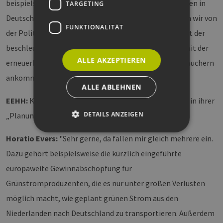
beispielsweise unsere Investitionen in Windkraftanlagen in
TARGETING
Deutschland entscheidend voranzubringen, benötigen wir von
FUNKTIONALITÄT
der Politik vor allem Planungssicherheit. Außerdem ist der
beschleunigte Ausbau der Stromnetze essenziell, damit der
ALLE AKZEPTIEREN
erneuerbare Strom überhaupt bei Industrie und Verbrauchern
ankommen kann."
ALLE ABLEHNEN
EEHH:
Können Sie uns ein Beispiel nennen, wo sie sich in ihrer
DETAILS ANZEIGEN
„Planungssicherheit“ eingeschränkt fühlen?
Horatio Evers:
"Sehr gerne, da fallen mir gleich mehrere ein.
Dazu gehört beispielsweise die kürzlich eingeführte
Unbedingt erforderlich
Performance
Targeting
Funktionalität
europaweite Gewinnabschöpfung für
Grünstromproduzenten, die es nur unter großen Verlusten
Unbedingt erforderliche Cookies ermöglichen
wesentliche Kernfunktionen der Website wie die
möglich macht, wie geplant grünen Strom aus den
Benutzeranmeldung und die Kontoverwaltung.
Ohne die unbedingt erforderlichen Cookies
Niederlanden nach Deutschland zu transportieren. Außerdem
kann die Website nicht ordnungsgemäß