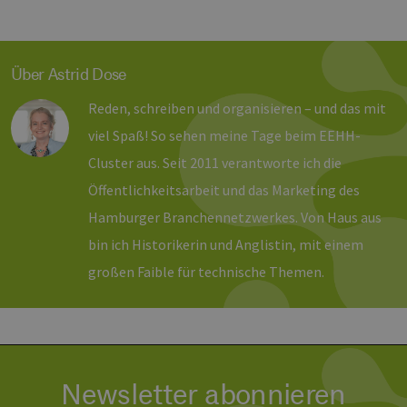
vuid
1 Jahr 1
Diese
Vimeo.com
Monat
Cookies
_dd_s
Inc.
player.vimeo.com
15 Minuten
Dieses C
werden vom
.vimeo.com
wird ver
Vimeo-
um Sitzu
Videoplayer
zu speic
Über Astrid Dose
auf Websites
sicherzus
verwendet.
dass die
einer We
Reden, schreiben und organisieren – und das mit
während 
Sitzung 
viel Spaß! So sehen meine Tage beim EEHH-
sind. Es
Daten en
Cluster aus. Seit 2011 verantworte ich die
wie der 
mit den 
Öffentlichkeitsarbeit und das Marketing des
Website
interagier
Einstell
Hamburger Branchennetzwerkes. Von Haus aus
ausgewäh
kann bei
bin ich Historikerin und Anglistin, mit einem
Fehlerve
helfen.
großen Faible für technische Themen.
_ga
1 Jahr 1
Dieser C
Google LLC
Monat
Name ist
.erneuerbare-
Google U
energien-
Analytics
hamburg.de
verknüpft
eine wic
Aktualis
am häufi
Newsletter abonnieren
verwend
Analysed