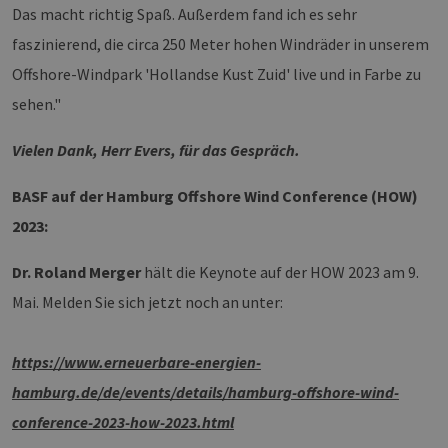
Web
Das macht richtig Spaß. Außerdem fand ich es sehr
wer
faszinierend, die circa 250 Meter hohen Windräder in unserem
CookieScriptConsent
2 Monate 4
Die
CookieScript
Wochen
Coo
www.erneuerbare-
Offshore-Windpark 'Hollandse Kust Zuid' live und in Farbe zu
ver
energien-
Ein
hamburg.de
sehen."
für
spe
Ban
Vielen Dank, Herr Evers, für das Gespräch.
Scr
ord
fun
BASF auf der Hamburg Offshore Wind Conference (HOW)
__cf_bm
29 Minuten
Die
Cloudflare Inc.
37 Sekunden
ver
.vimeo.com
2023:
Men
unt
die
Dr. Roland Merger
hält die Keynote auf der HOW 2023 am 9.
um 
die
Mai. Melden Sie sich jetzt noch an unter:
zu e
https://www.erneuerbare-energien-
hamburg.de/de/events/details/hamburg-offshore-wind-
Provider /
conference-2023-how-2023.html
Name
Ablaufdatum
Beschreibung
Domäne
Provider /
Name
Ablaufdatum
Beschre
Domäne