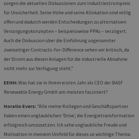
verwendet werden.
sorgen die aktuellen Diskussionen zum Industriestrompreis
Provider /
für Unsicherheit. Seine Höhe und seine Allokation sind völlig
Name
Ablaufdatum
Bes
Domäne
offen und dadurch werden Entscheidungen zu alternativen
PHPSESSID
Sitzung
Coo
PHP.net
Anw
www.erneuerbare-
Versorgungskonzepten – beispielsweise PPAs – verzögert.
wir
energien-
Spr
hamburg.de
Auch die Diskussion über die Einführung sogenannter
ein
die
zweiseitiger Contracts-for-Difference sehen wir kritisch, da
Ben
ver
der Strom aus diesen Anlagen für die industrielle Abnahme
Nor
sic
nicht mehr zur Verfügung steht."
gene
und
ver
die 
EEHH:
Was hat sie in ihrem ersten Jahr als CEO der BASF
gut
die
Renewable Energy GmbH am meisten fasziniert?
Anm
Ben
Sei
Horatio Evers:
"Alle meine Kollegen und Geschäftspartner
csrf_https-
Google Privacy Policy
www.erneuerbare-
Sitzung
Die
haben einen unglaublichen 'Drive', die Energietransformation
contao_csrf_token
energien-
ver
hamburg.de
auf
erfolgreich umzusetzen. Ich sehe unglaubliche Freude und
Anf
ver
sic
Motivation in meinem Umfeld für dieses so wichtige Thema.
leg