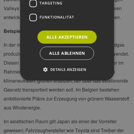
TARGETING
Valleys Partnerships“ erste gemeinschaftliche Initiativen
entwickeln und konkrete industrielle Projekte anstoßen.
FUNKTIONALITÄT
Beispielhafte nationale Wasserstoffvorhaben
ALLE AKZEPTIEREN
In der niederländischen Industrie wird grauer, aus Erdgas
ALLE ABLEHNEN
produzierter Wasserstoff bereits seit einiger Zeit verwendet.
Diesen grauen Wasserstoff möchten die Niederländer im
DETAILS ANZEIGEN
Rahmen einer nationalen Wasserstoffstrategie durch
klimaneutralen, grünen ersetzen, der über das existierende
Gasnetz transportiert werden soll. Im Belgien bestehen
Unbedingt erforderlich
Performance
ambitionierte Pläne zur Erzeugung von grünem Wasserstoff
Targeting
Funktionalität
aus Windenergie.
Unbedingt erforderliche Cookies ermöglichen
wesentliche Kernfunktionen der Website wie die
Im asiatischen Raum gilt Japan als einer der Vorreiter
Benutzeranmeldung und die Kontoverwaltung.
Ohne die unbedingt erforderlichen Cookies
gewesen; Fahrzeughersteller wie Toyota sind Treiber der
kann die Website nicht ordnungsgemäß