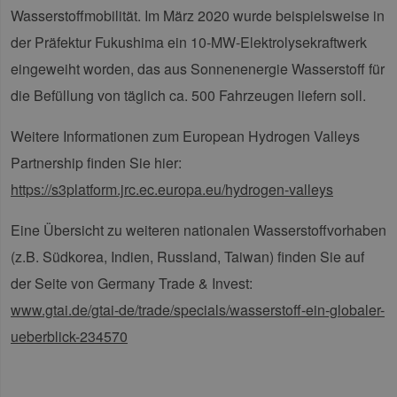
verwendet werden.
Wasserstoffmobilität. Im März 2020 wurde beispielsweise in
Provider /
der Präfektur Fukushima ein 10-MW-Elektrolysekraftwerk
Name
Ablaufdatum
Bes
Domäne
eingeweiht worden, das aus Sonnenenergie Wasserstoff für
PHPSESSID
Sitzung
Coo
PHP.net
Anw
www.erneuerbare-
die Befüllung von täglich ca. 500 Fahrzeugen liefern soll.
wir
energien-
Spr
hamburg.de
ein
Weitere Informationen zum European Hydrogen Valleys
die
Ben
ver
Partnership finden Sie hier:
Nor
sic
https://s3platform.jrc.ec.europa.eu/hydrogen-valleys
gene
und
ver
Eine Übersicht zu weiteren nationalen Wasserstoffvorhaben
die 
gut
(z.B. Südkorea, Indien, Russland, Taiwan) finden Sie auf
die
Anm
der Seite von Germany Trade & Invest:
Ben
Sei
www.gtai.de/gtai-de/trade/specials/wasserstoff-ein-globaler-
csrf_https-
Google Privacy Policy
www.erneuerbare-
Sitzung
Die
ueberblick-234570
contao_csrf_token
energien-
ver
hamburg.de
auf
Anf
ver
sic
leg