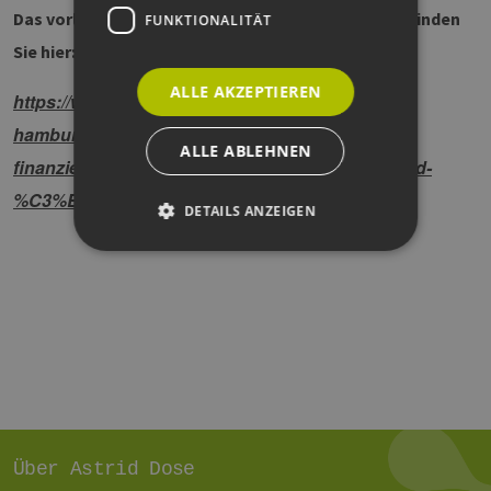
Das vorläufige Programm des Digital-Workshops finden
FUNKTIONALITÄT
Sie hier:
ALLE AKZEPTIEREN
https://www.erneuerbare-energien-
hamburg.de/de/events/details/ppa-s-als-
ALLE ABLEHNEN
finanzierungsoption-f%C3%BCr-u20-projekte-und-
%C3%BC20-anlagen.html
DETAILS ANZEIGEN
Unbedingt erforderlich
Performance
Targeting
Funktionalität
Unbedingt erforderliche Cookies ermöglichen
wesentliche Kernfunktionen der Website wie die
Benutzeranmeldung und die Kontoverwaltung.
Ohne die unbedingt erforderlichen Cookies
kann die Website nicht ordnungsgemäß
verwendet werden.
Über Astrid Dose
Provider /