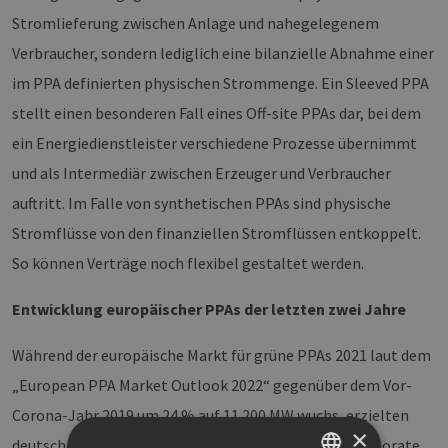
Stromlieferung zwischen Anlage und nahegelegenem
Verbraucher, sondern lediglich eine bilanzielle Abnahme einer
im PPA definierten physischen Strommenge. Ein Sleeved PPA
stellt einen besonderen Fall eines Off-site PPAs dar, bei dem
ein Energiedienstleister verschiedene Prozesse übernimmt
und als Intermediär zwischen Erzeuger und Verbraucher
auftritt. Im Falle von synthetischen PPAs sind physische
Stromflüsse von den finanziellen Stromflüssen entkoppelt.
So können Verträge noch flexibel gestaltet werden.
Entwicklung europäischer PPAs der letzten zwei Jahre
Während der europäische Markt für grüne PPAs 2021 laut dem
„European PPA Market Outlook 2022“ gegenüber dem Vor-
Corona-Jahr 2019 um 24 % auf 11.200 MW wuchs, erzielten
×
deutsche PPAs 2021 750 MW. Besonders im Trend: Corporate