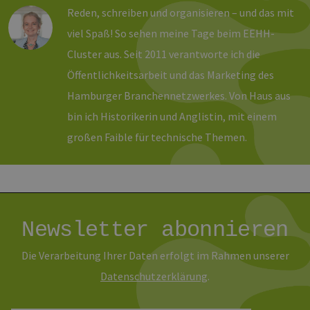
Name
Ablaufdatum
Bes
Domäne
Reden, schreiben und organisieren – und das mit
PHPSESSID
Sitzung
Coo
PHP.net
viel Spaß! So sehen meine Tage beim EEHH-
Anw
www.erneuerbare-
wir
energien-
Cluster aus. Seit 2011 verantworte ich die
Spr
hamburg.de
ein
Öffentlichkeitsarbeit und das Marketing des
die
Ben
Hamburger Branchennetzwerkes. Von Haus aus
ver
Nor
bin ich Historikerin und Anglistin, mit einem
sic
gene
und
großen Faible für technische Themen.
ver
die 
gut
die
Anm
Ben
Sei
Newsletter abonnieren
csrf_https-
Google Privacy Policy
www.erneuerbare-
Sitzung
Die
contao_csrf_token
energien-
ver
hamburg.de
auf
Anf
Die Verarbeitung Ihrer Daten erfolgt im Rahmen unserer
ver
sic
Daten­schutz­erklärung
.
leg
Web
wer