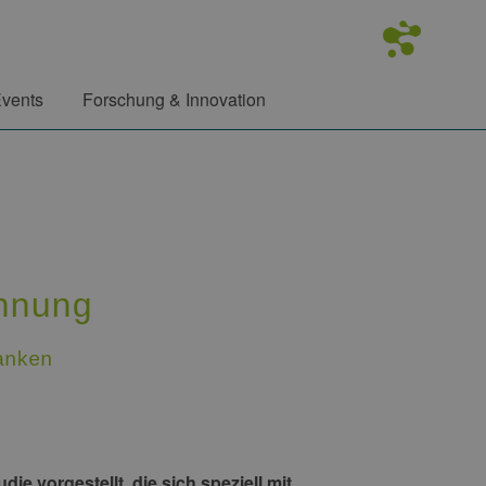
vents
Forschung & Innovation
nnung
anken
e vorgestellt, die sich speziell mit