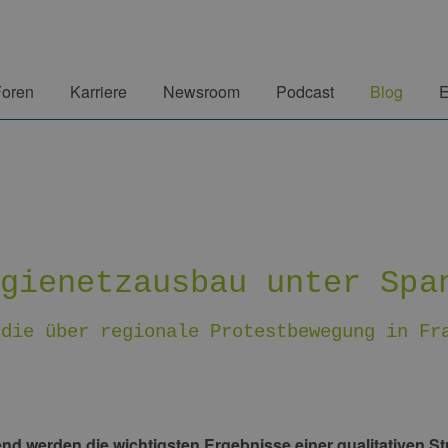
Foren
Karriere
Newsroom
Podcast
Blog
E
rgienetzausbau unter Spa
udie über regionale Protestbewegung in Fr
d werden die wichtigsten Ergebnisse einer qualitativen Studi