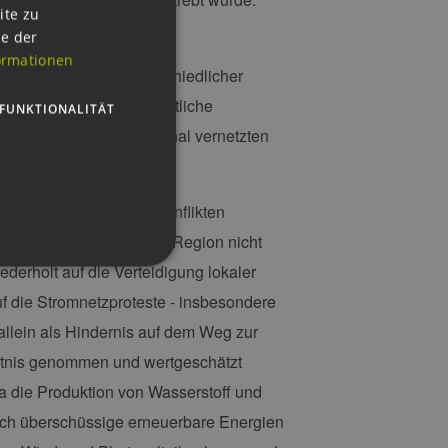
GERMAN
ite zu
(Energie)wirtschaft.
ie der
ENGLISH
ormationen
dem Blickwinkel unterschiedlicher
GERMAN
et. Es zeigten sich deutliche
FUNKTIONALITÄT
ls Ausdruck einer regional vernetzten
ie sich den Stromnetzkonflikten
chtlich der fränkischen Region nicht
derholt auf die Verteidigung lokaler
f die Stromnetzproteste - insbesondere
 allein als Hindernis auf dem Weg zur
g und die Kontoverwaltung.
ntnis genommen und wertgeschätzt
a die Produktion von Wasserstoff und
ch überschüssige erneuerbare Energien
 auf der PHP-Sprache