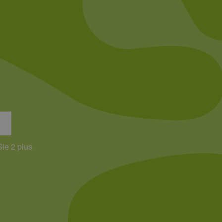
 Analysedienstes von
enutzer zu unterscheiden,
wiesen wird. Es ist in
ird zur Berechnung von
Analyseberichte
 den Sitzungsstatus
Sie 2 plus