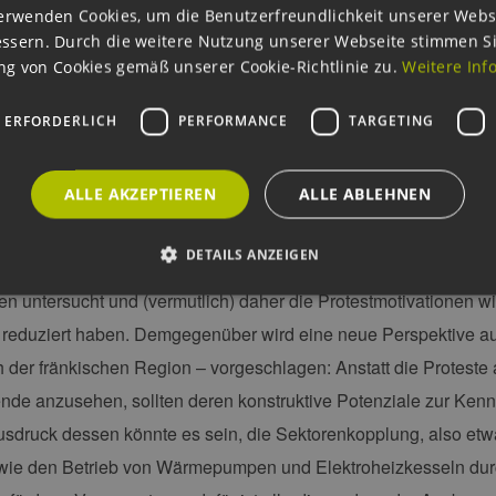
erwenden Cookies, um die Benutzerfreundlichkeit unserer Webs
h monieren die Gegner der Vorhaben Nachteile für die regionale 
ssern. Durch die weitere Nutzung unserer Webseite stimmen S
g von Cookies gemäß unserer Cookie-Richtlinie zu.
Weitere Inf
der Studie wurden die Proteste in der fränkischen Region aus 
ätze der sozialwissenschaftlichen Bewegungsforschung betracht
 ERFORDERLICH
PERFORMANCE
TARGETING
 zu klassischen sozialen Bewegungen, weshalb die Aktivitäten a
egung interpretiert werden.
ALLE AKZEPTIEREN
ALLE ABLEHNEN
bnisse stehen im Widerspruch zu diversen Akzeptanzstudien, d
DETAILS ANZEIGEN
aben, jedoch den weiteren Kontext der Proteste zumindest hinsi
 untersucht und (vermutlich) daher die Protestmotivationen wie
 reduziert haben. Demgegenüber wird eine neue Perspektive au
Unbedingt erforderlich
Performance
Targeting
Funktionalität
ch der fränkischen Region – vorgeschlagen: Anstatt die Proteste
okies ermöglichen wesentliche Kernfunktionen der Website wie die Benutzeranmeldun
de anzusehen, sollten deren konstruktive Potenziale zur Ken
rlichen Cookies kann die Website nicht ordnungsgemäß verwendet werden.
sdruck dessen könnte es sein, die Sektorenkopplung, also etw
ovider /
Ablaufdatum
Beschreibung
omäne
wie den Betrieb von Wärmepumpen und Elektroheizkesseln dur
Sitzung
Cookie, das von Anwendungen generiert wird, die
P.net