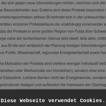
, die sich gegen neue Stromleitungen richten, zeichnen sich die 
ge Besonderheiten aus: Erstens sind diese Proteste besonders in
mleitungsvorhaben aktiven BI befindet sich in der untersuchten
ivitäten einzelner Protestakteure die unabhängig voneinander a
das die Proteste in einer großen Region von Fulda über Schwei
rge nahe der tschechischen Grenze teils ideell, teils aktiv, mitt
in aus BI die sich anlässlich der Planung hiesiger Stromleitung
us Politik, Wissenschaft, regionaler Energiewirtschaft sowie N
e Motivation der Proteste sind viertens weniger individuell bef
srisiken oder Wertverluste von Immobilien), sondern eher eine 
d Südostlink. Letztere dienten nicht der Energiewende, sonder
sstrukturen festigen und außerdem die Interessen der Übertrag
ation europäischer Elektrizitätsmärkte höhere Umsätze ermögli
rt, dass die Kosten des Netzausbaus im Kostenvergleich mit d
Diese Webseite verwendet Cookies.
messen berücksichtigt und diese Option daher seitens der Bund