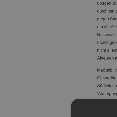
übrigen BI
durch eini
gegen Stro
um die Akt
Netzwerk, 
Fichtelgebi
nicht alle
Akteuren a
Maßgeblich
Gesundheit
Südlink un
Versorgung
die Integr
argumentie
nicht ange