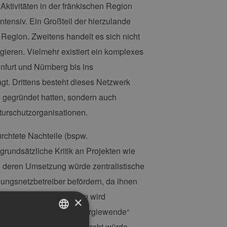
Aktivitäten in der fränkischen Region
tensiv. Ein Großteil der hierzulande
 Region. Zweitens handelt es sich nicht
gieren. Vielmehr existiert ein komplexes
nfurt und Nürnberg bis ins
rägt. Drittens besteht dieses Netzwerk
en gegründet hatten, sondern auch
aturschutzorganisationen.
ürchtete Nachteile (bspw.
grundsätzliche Kritik an Projekten wie
n deren Umsetzung würde zentralistische
ungsnetzbetreiber befördern, da ihnen
chen würde. Des Weiteren wird
×
er Option „dezentrale Energiewende“
esregierung nicht angestrebt würde.