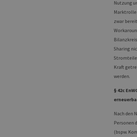
Nutzung un
Marktrolle
zwar berei
Workaround
Bilanzkrei
Sharing ni
Stromteile
Kraft getr
werden.
§ 42c EnW
erneuerba
Nach den N
Personen d
(bspw. Kom