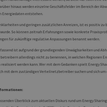
erbare-
1 Jahr 1
Dieses Cookie wird von Google Analytics verwendet, um
en-
Monat
beizubehalten.
arüber hinaus werden einzelne Geschäftsfelder im Bereich der Abw
rg.de
 Energiedaten entstehen.
Unklarheiten und geringen zusätzlichen Anreizen, ist es positiv z
 wurde. So können zeitnah Erfahrungen sowie konkrete Praxispr
ngen für zukünftige regulative Anpassungen benannt werden.
ssend ist aufgrund der grundlegenden Unwägbarkeiten und Abh
zbetreibern allerdings nicht zu benennen, in welchen Regionen En
h realisiert werden kann. Wer mit dem Gedanken spielt Energy Sha
ch mit dem zuständigen Verteilnetzbetreiber suchen und sich um d
nformationen:
ssenden Überblick zum aktuellen Diskurs rund um Energy Sharing i