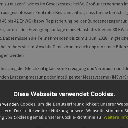
 zu nutzen“, wie es im Gesetzestext heißt. Großunternehmen i
n ausgeschlossen. Zentraler Bestandteil ist, dass für die berecht
nd 40 bis 42 EnWG (bspw. Registrierung bei der Bundesnetzagentu
en, sofern eine Erzeugungsanlage eines Haushalts kleiner 30 KW 
t. Dabei müssen die Teilnehmenden bis zum 1. Juni 2028 im gleich
zbetreibers sitzen. Anschließend können auch angrenzende Bilan
ogen werden.
leistung der Gleichzeitigkeit von Erzeugung und Verbrauch sind d
enden Lastgangmessung oder intelligenter Messsysteme (iMSys/
äge zwischen den Teilnehmenden, einmal zur gemeinsamen Energi
Diese Webseite verwendet Cookies.
ltung, …) und einmal zur Stromlieferung (Vertragslaufzeit, Bed
Relevanz haben die Aufteilungsschlüssel, da diese die eindeutige
erwenden Cookies, um die Benutzerfreundlichkeit unserer Webs
ssern. Durch die weitere Nutzung unserer Webseite stimmen S
gen definieren. Hierbei besteht, ähnlich zur gemeinschaftlichen
g von Cookies gemäß unserer Cookie-Richtlinie zu.
Weitere Inf
gungspflicht für die Erzeuger:innen, sodass zusätzlich eine exter