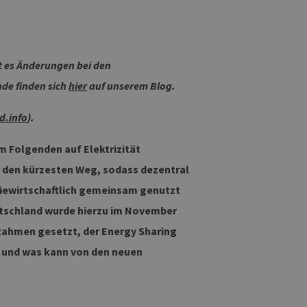
t es Änderungen bei den
de finden sich
hier
auf unserem Blog.
.info
).
m Folgenden auf Elektrizität
r den kürzesten Weg, sodass dezentral
giewirtschaftlich gemeinsam genutzt
utschland wurde hierzu im November
 Rahmen gesetzt, der Energy Sharing
n und was kann von den neuen