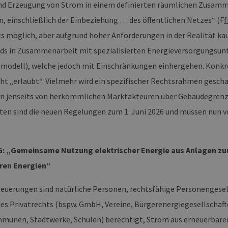
d Erzeugung von Strom in einem definierten räumlichen Zusamm
n, einschließlich der Einbeziehung … des öffentlichen Netzes“ (F
f
ts möglich, aber aufgrund hoher Anforderungen in der Realität k
s in Zusammenarbeit mit spezialisierten Energieversorgungsun
smodell), welche jedoch mit Einschränkungen einhergehen. Konkre
cht „erlaubt“. Vielmehr wird ein spezifischer Rechtsrahmen gescha
n jenseits von herkömmlichen Marktakteuren über Gebäudegrenze
eten sind die neuen Regelungen zum 1. Juni 2026 und müssen nun 
G: „Gemeinsame Nutzung elektrischer Energie aus Anlagen zur
ren Energien“
euerungen sind natürliche Personen, rechtsfähige Personengesell
es Privatrechts (bspw. GmbH, Vereine, Bürgerenergiegesellschafte
munen, Stadtwerke, Schulen) berechtigt, Strom aus erneuerbare