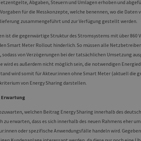
ergien-
(CSRF) zu verhindern, um sicherzustellen, dass nur
 Netzentgelte, Abgaben, Steuern und Umlagen erhoben und abgefü
mburg.de
Website bearbeitet werden.
 Vorgaben für die Messkonzepte, welche benennen, wo die Daten v
cy
2 Monate 4
Dieses Cookie wird vom Cookie-Script.com-Dienst
okieScript
Wochen
Einwilligungseinstellungen für Besucher-Cookies z
w.erneuerbare-
ieferung zusammengeführt und zur Verfügung gestellt werden.
Banner von Cookie-Script.com muss ordnungsgemä
ergien-
mburg.de
n ist die gegenwärtige Struktur des Stromsystems mit über 860 
29 Minuten
Dieser Cookie wird verwendet, um zwischen Mens
oudflare Inc.
37 Sekunden
unterscheiden. Dies ist für die Website von Vorteil
imeo.com
en Smart Meter Rollout hinderlich. So müssen alle Netzbetreiber 
die Nutzung ihrer Website zu erstellen.
, sodass von Verzögerungen bei der tatsächlichen Umsetzung au
 wird es außerdem nicht möglich sein, die notwendigen Energi
mäne
Ablaufdatum
Beschreibung
er /
Ablaufdatum
Beschreibung
tand wird somit für Akteur:innen ohne Smart Meter (aktuell die g
1 Jahr 1 Monat
Diese Cookies werden vom Vimeo-Videoplayer auf Webs
.
ne
kriterium von Energy Sharing darstellen.
.vimeo.com
15 Minuten
Dieses Cookie wird verwendet, um Sitzungsdaten zu spei
dass die Besuche einer Website während einer Sitzung k
Daten enthalten, wie der Besucher mit den Seiten der Web
& Erwartung
Einstellungen ausgewählt, und kann bei der Fehlerverwa
1 Jahr 1
Dieser Cookie-Name ist mit Google Universal Analytics ve
e LLC
Monat
wichtige Aktualisierung des am häufigsten verwendeten
erbare-
abzuwarten, welchen Beitrag Energy Sharing innerhalb des deutsch
Google. Dieses Cookie wird verwendet, um eindeutige B
en-
indem eine zufällig generierte Nummer als Client-ID zuge
rg.de
och zu erwarten, dass es sich innerhalb des neuen Rahmens eher 
jeder Seitenanforderung auf einer Site enthalten und w
Besucher-, Sitzungs- und Kampagnendaten für die Site-
ur:innen oder spezifische Anwendungsfälle handeln wird. Gegebe
verwendet.
igen Kundenanlage interessant werden, da diese nur noch eine Übe