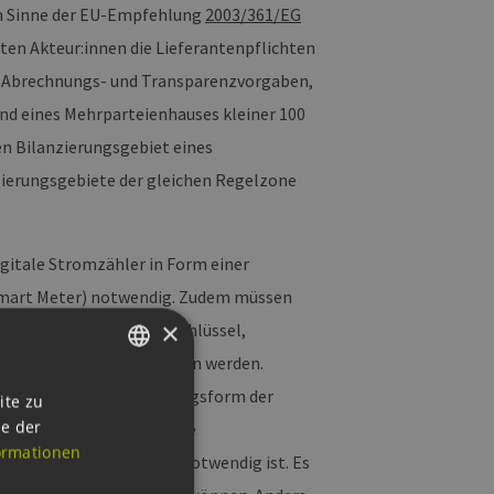
m Sinne der EU-Empfehlung
2003/361/EG
igten Akteur:innen die Lieferantenpflichten
r, Abrechnungs- und Transparenzvorgaben,
und eines Mehrparteienhauses kleiner 100
en Bilanzierungsgebiet eines
zierungsgebiete der gleichen Regelzone
igitale Stromzähler in Form einer
Smart Meter) notwendig. Zudem müssen
×
enutzung (Aufteilungsschlüssel,
ingungen, …) abgeschlossen werden.
GERMAN
 Verteilung und Veräußerungsform der
ite zu
ie der
 Gebäudeversorgung, keine
ENGLISH
ormationen
ne Reststrombelieferung notwendig ist. Es
GERMAN