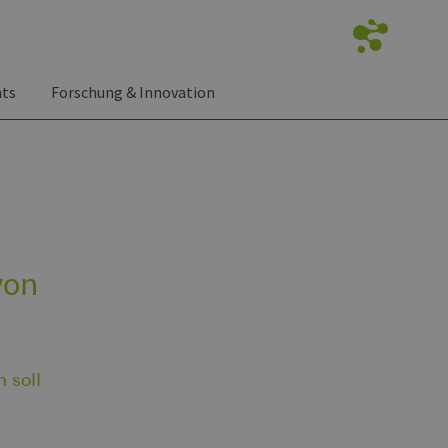
nts
Forschung & Innovation
von
 soll