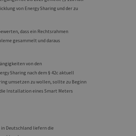
 den Sitzungsstatus
icklung von Energy Sharing und der zu
u bewerten, dass ein Rechtsrahmen
obleme gesammelt und daraus
ängigkeiten von den
ergy Sharing nach dem § 42c aktuell
ring umsetzen zu wollen, sollte zu Beginn
ie Installation eines Smart Meters
n Deutschland liefern die