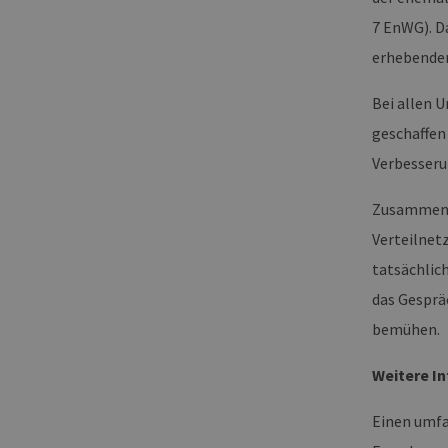
_ga_7TCBZELCXK
.erneu
energi
7 EnWG). D
hambu
erhebenden
Bei allen 
geschaffen
Verbesseru
Zusammenfa
Verteilnet
tatsächlic
das Gesprä
bemühen.
Weitere I
Einen umfa