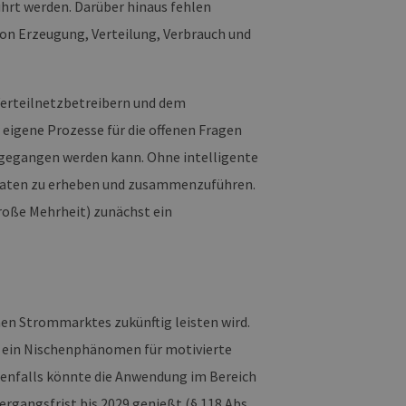
 legitime Anfragen von der
hrt werden. Darüber hinaus fehlen
on Erzeugung, Verteilung, Verbrauch und
 verwendet, um die
u speichern. Das Cookie-
ß funktionieren.
Verteilnetzbetreibern und dem
chen und Bots zu
, um gültige Berichte über
eigene Prozesse für die offenen Fragen
sgegangen werden kann. Ohne intelligente
edaten zu erheben und zusammenzuführen.
roße Mehrheit) zunächst ein
ites verwendet.
chern, um sicherzustellen,
onsistent sind. Es kann
site interagiert, alle
ltung helfen.
rknüpft. Dies ist eine
 Analysedienstes von
en Strommarktes zukünftig leisten wird.
enutzer zu unterscheiden,
wiesen wird. Es ist in
um ein Nischenphänomen für motivierte
ird zur Berechnung von
Analyseberichte
nenfalls könnte die Anwendung im Bereich
rgangsfrist bis 2029 genießt (§ 118 Abs.