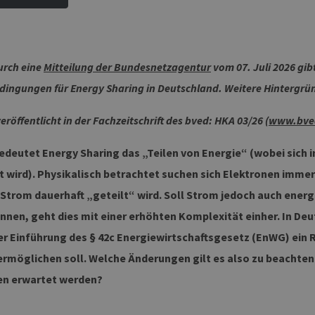
urch eine
Mitteilung der Bundesnetzagentur
vom 07. Juli 2026 gib
ngungen für Energy Sharing in Deutschland. Weitere Hintergrün
eröffentlicht in der Fachzeitschrift des bved: HKA 03/26 (
www.bved
edeutet Energy Sharing das „Teilen von Energie“ (wobei sich i
 wird). Physikalisch betrachtet suchen sich Elektronen imme
Strom dauerhaft „geteilt“ wird. Soll Strom jedoch auch ener
nen, geht dies mit einer erhöhten Komplexität einher. In De
er Einführung des § 42c Energiewirtschaftsgesetz (EnWG) ein
ermöglichen soll. Welche Änderungen gilt es also zu beachte
n erwartet werden?