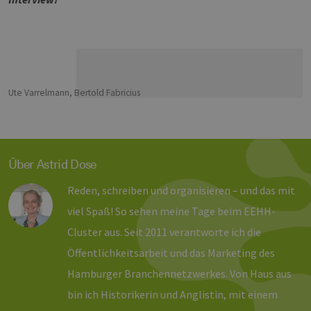
Unbedingt erforderliche Cookies ermöglichen
wesentliche Kernfunktionen der Website wie die
Benutzeranmeldung und die Kontoverwaltung.
Ohne die unbedingt erforderlichen Cookies
kann die Website nicht ordnungsgemäß
verwendet werden.
Provider /
Name
Ablaufdatum
Bes
Domäne
Ute Varrelmann, Bertold Fabricius
PHPSESSID
Sitzung
Coo
PHP.net
Anw
www.erneuerbare-
wir
energien-
Spr
hamburg.de
ein
die
Über Astrid Dose
Ben
ver
Nor
Reden, schreiben und organisieren – und das mit
sic
gene
viel Spaß! So sehen meine Tage beim EEHH-
und
ver
Cluster aus. Seit 2011 verantworte ich die
die 
gut
Öffentlichkeitsarbeit und das Marketing des
die
Anm
Hamburger Branchennetzwerkes. Von Haus aus
Ben
Sei
bin ich Historikerin und Anglistin, mit einem
csrf_https-
Google Privacy Policy
www.erneuerbare-
Sitzung
Die