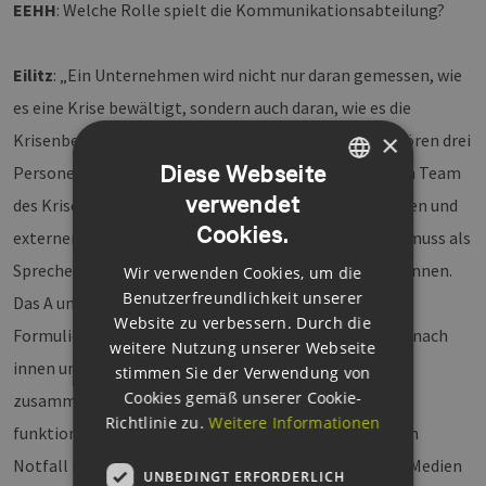
EEHH
: Welche Rolle spielt die Kommunikationsabteilung?
Eilitz
: „Ein Unternehmen wird nicht nur daran gemessen, wie
es eine Krise bewältigt, sondern auch daran, wie es die
×
Krisenbewältigung nach außen darstellt. Bei uns gehören drei
Diese Webseite
Personen aus der Kommunikationsabteilung fest zum Team
verwendet
des Krisenstabes, zwei für die Vorbereitung der internen und
GERMAN
Cookies.
externen Kommunikation innerhalb des Stabes, eine muss als
ENGLISH
Sprecher auch außerhalb des Arbeitsraums agieren können.
Wir verwenden Cookies, um die
GERMAN
Benutzerfreundlichkeit unserer
Das A und O sind die Abstimmungsprozesse – jede
Website zu verbessern. Durch die
Formulierung sollte abgestimmt sein, um einheitlich nach
weitere Nutzung unserer Webseite
innen und außen zu kommunizieren. Auch wenn die IT
stimmen Sie der Verwendung von
Cookies gemäß unserer Cookie-
zusammenbricht, müssen die Kommunikationswege
Richtlinie zu.
Weitere Informationen
funktionieren, mit Papier oder Satellitentelefonen. Im
Notfall müssen die Pressesprecher persönlich zu den Medien
UNBEDINGT ERFORDERLICH