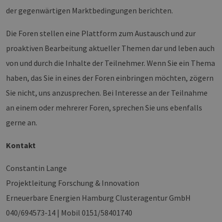
die
der gegenwärtigen Marktbedingungen berichten.
Ben
ver
Nor
Die Foren stellen eine Plattform zum Austausch und zur
sic
gene
und
proaktiven Bearbeitung aktueller Themen dar und leben auch
ver
die 
von und durch die Inhalte der Teilnehmer. Wenn Sie ein Thema
gut
die
haben, das Sie in eines der Foren einbringen möchten, zögern
Anm
Ben
Sie nicht, uns anzusprechen. Bei Interesse an der Teilnahme
Sei
an einem oder mehrerer Foren, sprechen Sie uns ebenfalls
csrf_https-
Google Privacy Policy
www.erneuerbare-
Sitzung
Die
contao_csrf_token
energien-
ver
gerne an.
hamburg.de
auf
Anf
ver
Kontakt
sic
leg
Web
wer
Constantin Lange
CookieScriptConsent
2 Monate 4
Die
CookieScript
Projektleitung Forschung & Innovation
Wochen
Coo
www.erneuerbare-
ver
energien-
Erneuerbare Energien Hamburg Clusteragentur GmbH
Ein
hamburg.de
für
040/694573-14 | Mobil 0151/58401740
spe
Ban