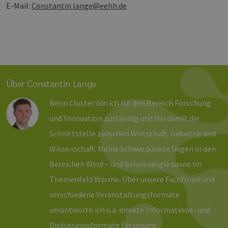
E-Mail:
Constantin.lange@eehh.de
Scr
ord
fun
__cf_bm
29 Minuten
Die
Cloudflare Inc.
37 Sekunden
ver
.vimeo.com
Men
unt
die
um 
die
Über Constantin Lange
zu e
Beim Cluster bin ich für den Bereich Forschung
und Innovation zuständig und bin damit die
Schnittstelle zwischen Wirtschaft, Industrie und
Provider /
Name
Ablaufdatum
Beschreibung
Wissenschaft. Meine Schwerpunkte liegen in den
Domäne
Provider /
Name
Ablaufdatum
Beschre
Domäne
Bereichen Wind – und Solarenergie sowie im
vuid
1 Jahr 1
Diese
Vimeo.com
Monat
Cookies
_dd_s
Inc.
player.vimeo.com
15 Minuten
Dieses C
werden vom
Themenfeld Wärme. Über unsere Fachforen und
.vimeo.com
wird ver
Vimeo-
um Sitzu
Videoplayer
zu speic
verschiedene Veranstaltungsformate
auf Websites
sicherzus
verwendet.
dass die
verantworte ich u.a. direkte Informations- und
einer We
während 
Diskussionsformate für unsere