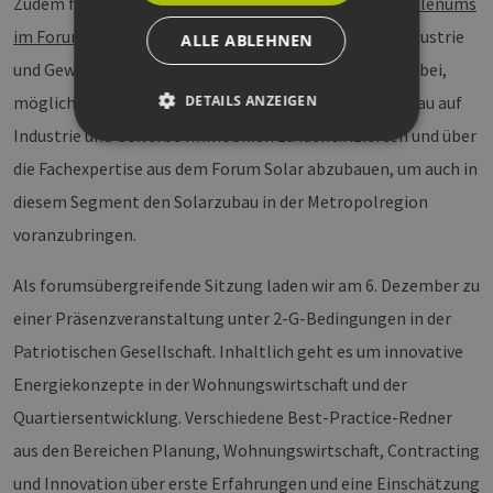
Zudem fand im August eine Sitzung des
allgemeinen Plenums
im Forum Solar
statt. Als nächstes trifft sich die AG Industrie
ALLE ABLEHNEN
und Gewerbe mit der Logistik-Initiative. Ziel ist es hierbei,
DETAILS ANZEIGEN
mögliche bestehende Hemmnisse für eine Solar-Ausbau auf
Industrie und Gewerbe Immobilien zu identifizierten und über
die Fachexpertise aus dem Forum Solar abzubauen, um auch in
Unbedingt erforderlich
Performance
diesem Segment den Solarzubau in der Metropolregion
Targeting
Funktionalität
voranzubringen.
Unbedingt erforderliche Cookies ermöglichen
wesentliche Kernfunktionen der Website wie die
Als forumsübergreifende Sitzung laden wir am 6. Dezember zu
Benutzeranmeldung und die Kontoverwaltung.
Ohne die unbedingt erforderlichen Cookies
einer Präsenzveranstaltung unter 2-G-Bedingungen in der
kann die Website nicht ordnungsgemäß
verwendet werden.
Patriotischen Gesellschaft. Inhaltlich geht es um innovative
Provider /
Energiekonzepte in der Wohnungswirtschaft und der
Name
Ablaufdatum
Bes
Domäne
Quartiersentwicklung. Verschiedene Best-Practice-Redner
PHPSESSID
Sitzung
Coo
PHP.net
Anw
www.erneuerbare-
aus den Bereichen Planung, Wohnungswirtschaft, Contracting
wir
energien-
Spr
hamburg.de
und Innovation über erste Erfahrungen und eine Einschätzung
ein