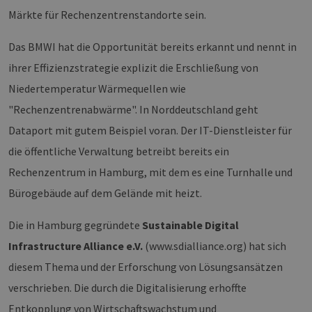
Targeting
Funktionalität
Märkte für Rechenzentrenstandorte sein.
Unbedingt erforderliche Cookies ermöglichen
Das BMWI hat die Opportunität bereits erkannt und nennt in
wesentliche Kernfunktionen der Website wie die
Benutzeranmeldung und die Kontoverwaltung.
ihrer Effizienzstrategie explizit die Erschließung von
Ohne die unbedingt erforderlichen Cookies
kann die Website nicht ordnungsgemäß
Niedertemperatur Wärmequellen wie
verwendet werden.
"Rechenzentrenabwärme". In Norddeutschland geht
Provider /
Name
Ablaufdatum
Bes
Domäne
Dataport mit gutem Beispiel voran. Der IT-Dienstleister für
PHPSESSID
Sitzung
Coo
PHP.net
die öffentliche Verwaltung betreibt bereits ein
Anw
www.erneuerbare-
wir
energien-
Rechenzentrum in Hamburg, mit dem es eine Turnhalle und
Spr
hamburg.de
ein
Bürogebäude auf dem Gelände mit heizt.
die
Ben
ver
Nor
Die in Hamburg gegründete
Sustainable Digital
sic
gene
Infrastructure Alliance e.V.
(www.sdialliance.org) hat sich
und
ver
diesem Thema und der Erforschung von Lösungsansätzen
die 
gut
verschrieben. Die durch die Digitalisierung erhoffte
die
Anm
Entkopplung von Wirtschaftswachstum und
Ben