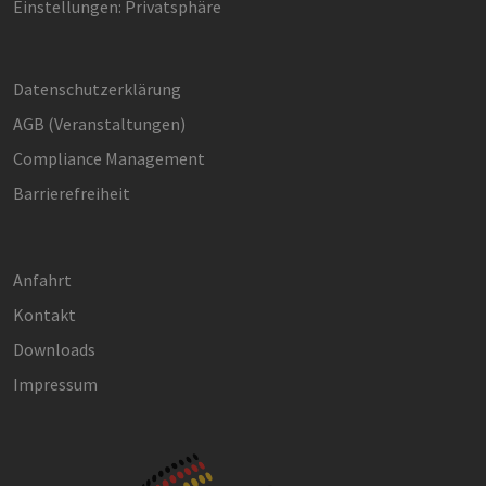
Einstellungen: Privatsphäre
verwende
_ga_7TCBZELCXK
.erneuerbare-
1 Jahr 1
Dieses C
energien-
Monat
wird von
hamburg.de
Analytics
verwend
Datenschutzerklärung
den Sitz
beizubeh
AGB (Ver­an­stal­tun­gen)
Compliance Management
Barrierefreiheit
Anfahrt
Kontakt
Downloads
Impressum