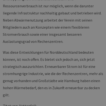
Sei
Ressourcenverbrauch ist nur möglich, wenn die darunter
csrf_https-
Google Privacy Policy
www.erneuerbare-
Sitzung
Die
liegende Infrastruktur nachhaltig gebaut und betrieben wird.
contao_csrf_token
energien-
ver
hamburg.de
auf
Neben Abwärmenutzung arbeitet der Verein mit seinen
Anf
ver
sic
Mitgliedern auch an Konzepten wie einem flexibleren
leg
Web
Stromverbrauch sowie einer insgesamt besseren
wer
Auslastungsgrad von Rechenzentren.
CookieScriptConsent
2 Monate 4
Die
CookieScript
Wochen
Coo
www.erneuerbare-
ver
energien-
Was diese Entwicklungen für Norddeutschland bedeuten
Ein
hamburg.de
für
können, ist noch offen. Es bietet sich jedoch an, sich jetzt
spe
Ban
strategisch auszurichten. Erneuerbarer Strom ist für eine
Scr
ord
fun
stromhungrige Industrie, wie die der Rechenzentren, mehr als
__cf_bm
29 Minuten
Die
Cloudflare Inc.
genug vorhanden und Großstädte wie Hamburg haben einen
37 Sekunden
ver
.vimeo.com
Men
hohen Wärmebedarf, den es in Zukunft erneuerbar zu decken
unt
die
gilt.
um 
die
zu e
Zitat von Vattenfall: