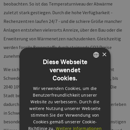
beobachten. So ist das Temperaturniveau der Abwärme
zuletzt stark gestiegen. Durch die hohe Verfügbarkeit -
Rechenzentren laufen 24/7 - und die schiere Größe mancher
Anlagen entstehen vielerorts Anreize, über den Bau oder die
Erweiterung von Wärmenetzen nachzudenken. Gleichzeitig
werden fossile Brennstoffe durch steigende CO2 Preise
×
zunehmend unrentabel.
Diese Webseite
verwendet
Wie sich dieses Konzept konkret umsetzen lässt, macht
GERMAN
Cookies.
Schweden vor. Stockholm hat es sich zum Ziel gesetzt, bis
ENGLISH
2040 10% der Wärme aus Rechenzentren zu beziehen. Die
Wir verwenden Cookies, um die
GERMAN
Benutzerfreundlichkeit unserer
Stadt bezahlt für die Abwärme und der Betreiber kann
Website zu verbessern. Durch die
dadurch seine Betriebskosten senken. Rechenzentren erleben
weitere Nutzung unserer Webseite
in Schweden und anderen skandinavischen Ländern ein
stimmen Sie der Verwendung von
besonders starkes Wachstum - nicht nur wegen des günstigen
Cookies gemäß unserer Cookie-
Richtlinie zu.
Weitere Informationen