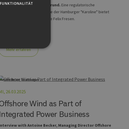
FUNKTIONALITÄT
Der regulatorische Hintergrund.
Eine regulatorische
Einordnung zur Inbetriebnahme der Hamburger "Karoline" bietet
EEHH-Sektorkoppungs-Experte Felix Fresen.
Mehr erfahren
g und die Kontoverwaltung.
Antoine Becker, TotalEnergies
MI, 26.03.2025
 auf der PHP-Sprache
Offshore Wind as Part of
um Verwalten von
erweise handelt es sich
, wie sie verwendet wird,
Integrated Power Business
ist jedoch die
r zwischen den Seiten.
Interview with Antoine Becker, Managing Director Offshore
er-Site-Anforderungen