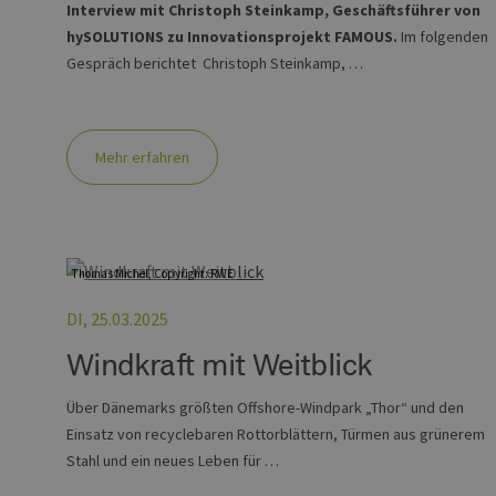
contao_csrf_token
en
Interview mit Christoph Steinkamp, Geschäftsführer von
ha
hySOLUTIONS zu Innovationsprojekt FAMOUS.
Im folgenden
Google Privacy Poli
CookieScriptConsent
Co
Gespräch berichtet Christoph Steinkamp, …
ww
en
ha
__cf_bm
Cl
.v
Mehr erfahren
Name
Provider / Do
Provid
Name
vuid
Vimeo.com Inc
Domä
Thomas Michel, Copyright: RWE
.vimeo.com
_dd_s
player
DI, 25.03.2025
Windkraft mit Weitblick
_ga
Googl
.erneu
energi
Über Dänemarks größten Offshore-Windpark „Thor“ und den
hambu
Einsatz von recyclebaren Rottorblättern, Türmen aus grünerem
Stahl und ein neues Leben für …