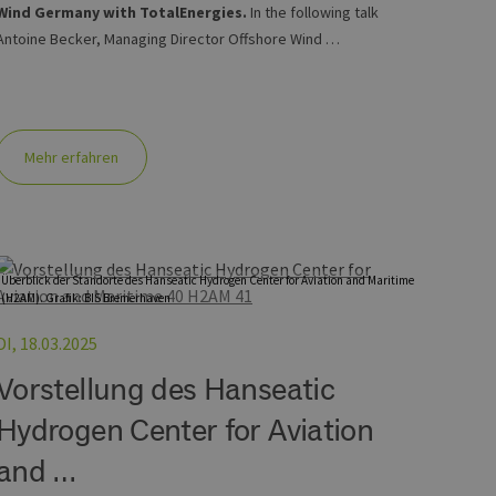
 legitime Anfragen von der
Wind Germany with TotalEnergies.
In the following talk
Antoine Becker, Managing Director Offshore Wind …
 verwendet, um die
u speichern. Das Cookie-
ß funktionieren.
chen und Bots zu
, um gültige Berichte über
Mehr erfahren
ites verwendet.
Überblick der Standorte des Hanseatic Hydrogen Center for Aviation and Maritime
chern, um sicherzustellen,
(H2AM). Grafik: BIS Bremerhaven
onsistent sind. Es kann
site interagiert, alle
DI, 18.03.2025
ltung helfen.
rknüpft. Dies ist eine
Vorstellung des Hanseatic
 Analysedienstes von
enutzer zu unterscheiden,
wiesen wird. Es ist in
Hydrogen Center for Aviation
ird zur Berechnung von
Analyseberichte
and …