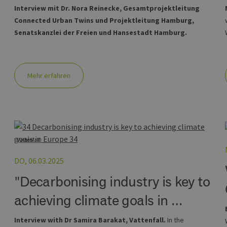
erbare-
1 Jahr 1
Dieses Cookie wird von Google Analytics verwendet, um
Interview mit Dr. Nora Reinecke, Gesamtprojektleitung
en-
Monat
beizubehalten.
rg.de
Connected Urban Twins und Projektleitung Hamburg,
Senatskanzlei der Freien und Hansestadt Hamburg.
Mehr erfahren
Vattenfall
DO, 06.03.2025
"Decarbonising industry is key to
achieving climate goals in …
d
Interview with Dr Samira Barakat, Vattenfall.
In the