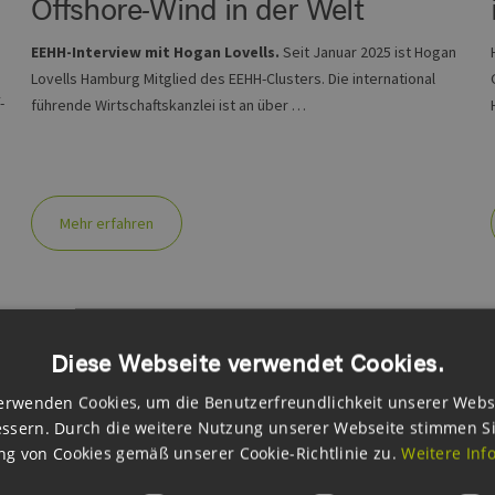
Offshore-Wind in der Welt
EEHH-Interview mit Hogan Lovells.
Seit Januar 2025 ist Hogan
Lovells Hamburg Mitglied des EEHH-Clusters. Die international
-
führende Wirtschaftskanzlei ist an über …
Mehr erfahren
Verkündigung von "Lion Link" mit Manon van Beek, Tennet TSO Niederlande (Mitte)
Diese Webseite verwendet Cookies.
(EEHH GmbH)
erwenden Cookies, um die Benutzerfreundlichkeit unserer Webs
MI, 16.04.2025
ssern. Durch die weitere Nutzung unserer Webseite stimmen S
Windenergie als Eckpfeiler der
g von Cookies gemäß unserer Cookie-Richtlinie zu.
Weitere Inf