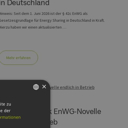
in Deutschland
Hinweis: Seit dem 1. Juni 2026 ist der § 42c EnWG als
Gesetzesgrundlage für Energy Sharing in Deutschland in Kraft.
Hierzu haben wir einen aktualisierten …
Mehr erfahren
×
Karoline (Hamburger Energiewerke)
MO, 14.04.2025
GERMAN
ite zu
„Karoline“ dank EnWG-Novelle
ie der
ENGLISH
ormationen
endlich in Betrieb
GERMAN