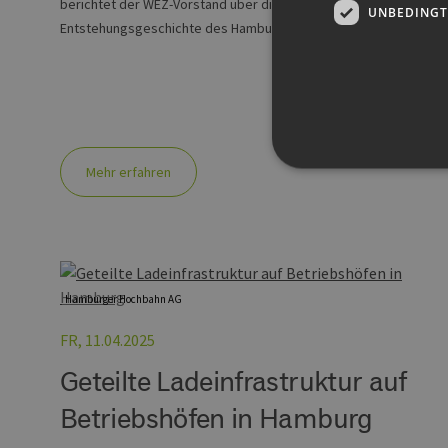
berichtet der WEZ-Vorstand über die Motive und
UNBEDINGT
Entstehungsgeschichte des Hamburger Vereins.
Mehr erfahren
Unbedingt erforderliche Co
Ohne die unbedingt erforde
Pr
Hamburger Hochbahn AG
Name
D
PHPSESSID
FR, 11.04.2025
PH
ww
en
Geteilte Ladeinfrastruktur auf
ha
Betriebshöfen in Hamburg
csrf_https-
ww