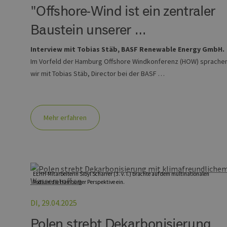
"Offshore-Wind ist ein zentraler
Baustein unserer …
Interview mit Tobias Stäb, BASF Renewable Energy GmbH.
Im Vorfeld der Hamburg Offshore Windkonferenz (HOW) sprache
wir mit Tobias Stäb, Director bei der BASF …
Mehr erfahren
EEHH-Mitarbeiterin Sibyl Scharrer (3. v. l.) brachte auf dem multinationalen
Podium die Hamburger Perspektive ein.
DI, 29.04.2025
Polen strebt Dekarbonisierung