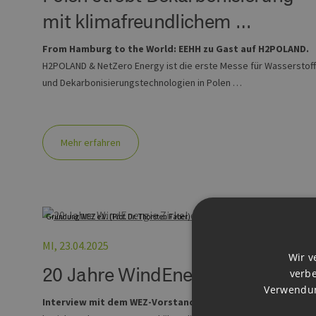
mit klimafreundlichem …
From Hamburg to the World: EEHH zu Gast auf H2POLAND.
H2POLAND & NetZero Energy ist die erste Messe für Wasserstoff
und Dekarbonisierungstechnologien in Polen …
Mehr erfahren
Gründung WEZ e.V. (Prof. Dr. Thorsten Faber)
MI, 23.04.2025
Wir v
20 Jahre WindEnergie Zirkel e.V
verbe
Verwendun
Interview mit dem WEZ-Vorstand.
Im folgenden Gespräch