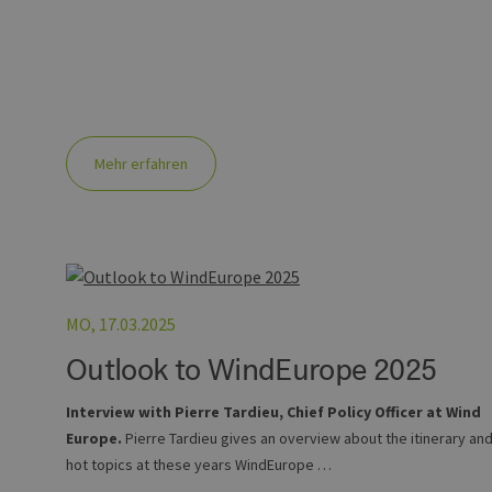
_ga_7TCBZELCXK
.erneu
energi
hambu
Mehr erfahren
MO, 17.03.2025
Outlook to WindEurope 2025
Interview with Pierre Tardieu, Chief Policy Officer at Wind
Europe.
Pierre Tardieu gives an overview about the itinerary an
hot topics at these years WindEurope …